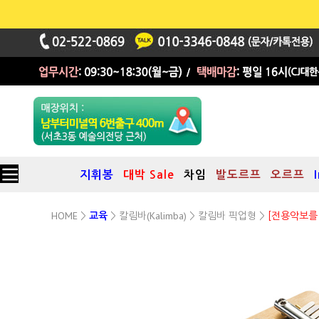
지휘봉
대박 Sale
차임
발도르프
오르프
HOME
칼림바(Kalimba)
칼림바 픽업형
>
교육
>
>
>
[전용악보를
독일 Hokema 社 칼림바
B11 11음
(픽업형)