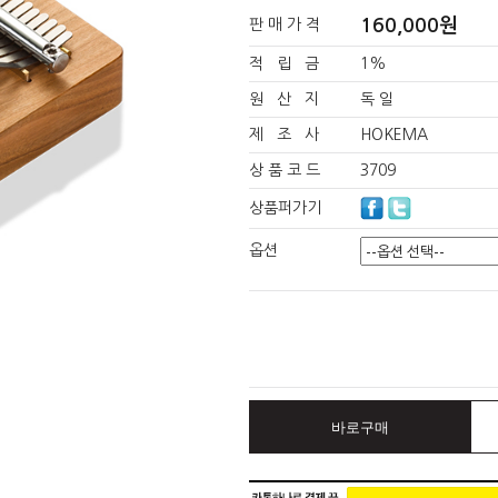
160,000원
판 매 가 격
적 립 금
1%
원 산 지
독 일
제 조 사
HOKEMA
상 품 코 드
3709
상품퍼가기
옵션
바로구매