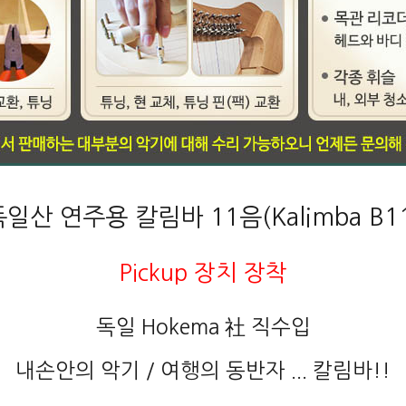
일산 연주용 칼림바 11음(Kalimba B1
Pickup 장치 장착
독일 Hokema 社 직수입
내손안의 악기 / 여행의 동반자 ... 칼림바!!