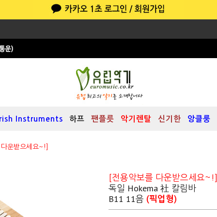
Irish Instruments
하프
팬플릇
악기렌탈
신기한
앙클룽
 다운받으세요~!]
[전용악보를 다운받으세요~!
독일 Hokema 社 칼림바
B11 11음
(픽업형)