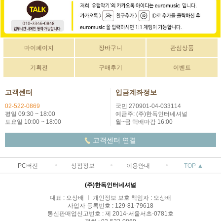
마이페이지
장바구니
관심상품
기획전
구매후기
이벤트
고객센터
입금계좌정보
02-522-0869
국민 270901-04-033114
평일 09:30 ~ 18:00
예금주: (주)한독인터네셔널
토요일 10:00 ~ 18:00
월~금 택배마감 16:00
고객센터 연결
PC버전
상점정보
이용안내
TOP ▲
(주)한독인터네셔널
대표 : 오상배 ㅣ 개인정보 보호 책임자 : 오상배
사업자 등록번호 : 129-81-79618
통신판매업신고번호 : 제 2014-서울서초-0781호