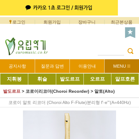
로그인
회원가입
장바구니
최근본상품
공지사항
질문과 답변
이용안내
MENU
지휘봉
휘슬
발도르프
오르프
알프호른
발도르프
>
코로이리코더(Choroi Recorder)
>
알토(Alto)
코로이 알토 리코더 (Choroi Alto F-Flute)분리형 f'-e"'(A=440Hz)