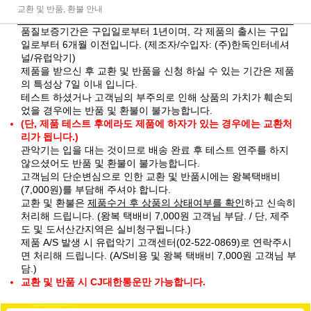
교환 및 반품, 환불 안내
품질보증기간은 구입일로부터 1년이며, 각 제품의 출시는 구입
일로부터 6개월 이전입니다. (제조자/수입자: (주)한독인터네셔
널/유럽악기)
제품을 받으신 후 교환 및 반품을 신청 하실 수 있는 기간은 제품
의 특성상 7일 이내 입니다.
테스트 하셨거나 고객님의 부주의로 인해 상품의 가치가 훼손되
었을 경우에는 반품 및 환불이 불가능합니다.
(단, 제품 테스트 후에라도 제품에 하자가 있는 경우에는 교환처
리가 됩니다.)
관악기는 입을 대는 것이므로 배송 완료 후 테스트 연주를 하지
않으셨어도 반품 및 환불이 불가능합니다.
고객님의 단순변심으로 인한 교환 및 반품시에는 왕복택배비
(7,000원)를 부담해 주셔야 합니다.
교환 및 환불은
제품수거 후 상품의 상태여부를 확인
하고 신속히
처리해 드립니다. (왕복 택배비 7,000원 고객님 부담. / 단, 제주
도 및 도서산간지역은 실비청구됩니다.)
제품 A/S 발생 시 유럽악기 고객센터(02-522-0869)로 연락주시
면 처리해 드립니다. (A/S비용 및 왕복 택배비 7,000원 고객님 부
담.)
교환 및 반품 시 CJ대한통운만 가능합니다.