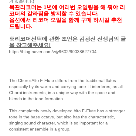
겨 있습니다.)
목관리코더는 1년에 여러번 오일링을 해 줘야 리
코더의 갈라짐을 방지할 수 있습니다.
옵션에서 리코더 오일을 함께 구매 하시길 추천
드립니다.
※리코더선택에 관한 조언은 김광선 선생님의 글
을 참고해주세요!
https://blog.naver.com/wjy9602/90038627704
The Choroi Alto F-Flute differs from the traditional flutes
especially by its warm and carrying tone. It interferes, as all
Choroi instruments, in a unique way with the space and
blends in the tone formation.
This completely newly developed Alto F-Flute has a stronger
tone in the base octave, but also has the characteristic,
singing sound character, which is so important for a
consistent ensemble in a group.