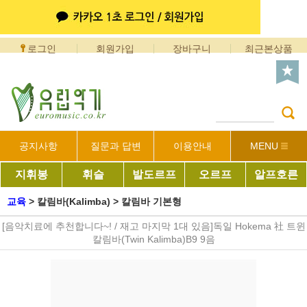
로그인
회원가입
장바구니
최근본상품
공지사항
질문과 답변
이용안내
MENU
지휘봉
휘슬
발도르프
오르프
알프호른
교육
>
칼림바(Kalimba)
>
칼림바 기본형
[음악치료에 추천합니다~! / 재고 마지막 1대 있음]독일 Hokema 社 트윈
칼림바(Twin Kalimba)B9 9음