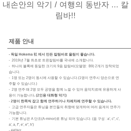
내손안의 악기 / 여행의 동반자 ... 칼
림바!!
제품 안내
- 독일 Hokema 社 에서 만든 칼림바로 울림이 좋습니다.
-
2019
년
7
월 최초로 트윈칼림바를 국내에 소개합니다
.
-
하나의 블록에 동일한 크기의
9
음 칼림바
(
모델명:
B9)
2
개가 장착되었
습니다
.
-
1
명 또는
2
명이 동시에 사용할 수 있습니다
.(1명이 연주시 양손으로 연
주할 수 있습니다.)
-
2
명 연주 때
2
명 모두 공명을 함께 느낄 수 있어 음악치료에 유용하게 사
용이 가능합니다
. (2
인용 대화형 악기
)
-
2명이 한쪽씩 잡고 함께 연주하거나 차례차례 연주할 수 있습니다.
- 고급 연주자들은 튜닝을 본인들의 취향에 맞게하여 여러 음계의 연주가
가능합니다.
-
기본 튜닝은
A
단조
(A-minor)
로 튜닝 되어 있습니다
.
(음 구성 : a', c", c',
a', a, f'', e', e", h')
- 440Hz