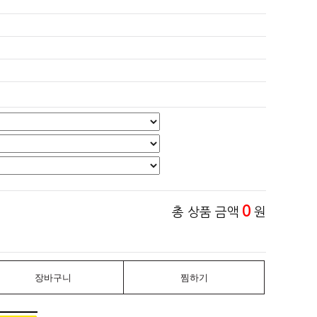
0
총 상품 금액
원
장바구니
찜하기