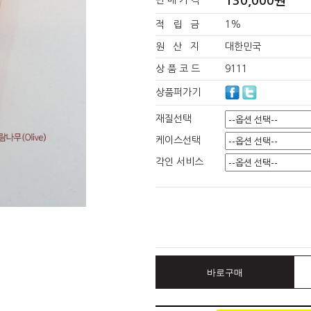
130,000원
판 매 가 격
적 립 금
1%
원 산 지
대한민국
상 품 코 드
9111
상품퍼가기
재질선택
케이스선택
각인 서비스
바로구매