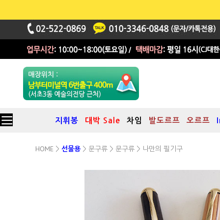
지휘봉
대박 Sale
차임
발도르프
오르프
HOME
문구류
문구류
>
선물용
>
>
> 나만의 필기구
수제로 만든 우드만년필(24K 도금)