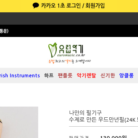
Irish Instruments
하프
팬플릇
악기렌탈
신기한
앙클룽
나만의 필기구
수제로 만든 우드만년필(24K 