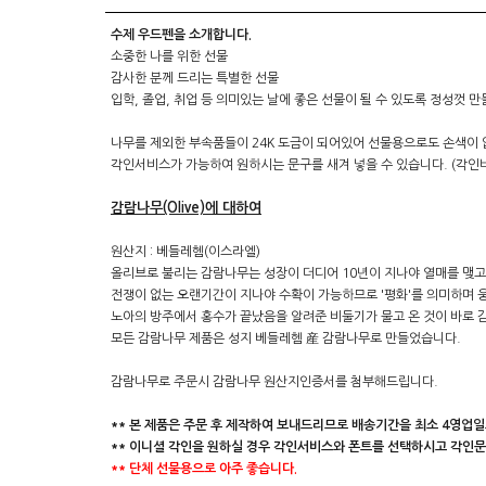
수제 우드펜을 소개합니다.
소중한 나를 위한 선물
감사한 분께 드리는 특별한 선물
입학, 졸업, 취업 등 의미있는 날에 좋은 선물이 될 수 있도록 정성껏 
나무를 제외한 부속품들이 24K 도금이 되어있어 선물용으로도 손색이 
각인서비스가 가능하여 원하시는 문구를 새겨 넣을 수 있습니다. (각인비용 
감람나무(Olive)에 대하여
원산지 : 베들레헴(이스라엘)
올리브로 불리는 감람나무는 성장이 더디어 10년이 지나야 열매를 맺고 30
전쟁이 없는 오랜기간이 지나야 수확이 가능하므로 '평화'를 의미하며 웅장한
노아의 방주에서 홍수가 끝났음을 알려준 비둘기가 물고 온 것이 바로 감
모든 감람나무 제품은 성지 베들레헴 産 감람나무로 만들었습니다.
감람나무로 주문시 감람나무 원산지인증서를 첨부해드립니다.
**
본 제품은 주문 후 제작하여 보내드리므로 배송기간을 최소 4영업
** 이니셜 각인을 원하실 경우 각인서비스와 폰트를 선택하시고 각인
** 단체 선물용으로 아주 좋습니다.