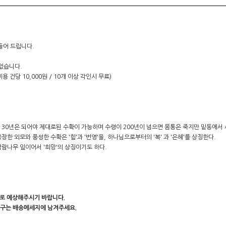
만들어 드립니다.
없습니다.
건당 10,000원 / 10개 이상 각인시 무료)
년은 되어야 제대로된 수확이 가능하며 수령이 200년이 넘으면 몸통은 죽지만 밑동에서 새싹이 나
 외모와 풍성한 수확은 '힘'과 '번영'을, 하나님으로부터의 '복' 과 '은혜'를 상징한다.
람나무 잎이어서 '희망'의 상징이기도 하다.
일로 예상해주시기 바랍니다.
문구는 배송메세지에 남겨주세요.