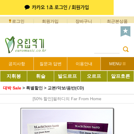
로그인
회원가입
장바구니
최근본상품
공지사항
질문과 답변
이용안내
MENU
지휘봉
휘슬
발도르프
오르프
알프호른
대박 Sale
>
특별할인
>
교본/악보/음반(CD)
[50% 할인]필하디의 Far From Home