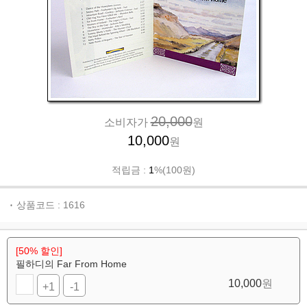
20,000
소비자가
원
10,000
원
적립금 :
1
%(100원)
상품코드 : 1616
[50% 할인]
필하디의 Far From Home
10,000
원
+1
-1