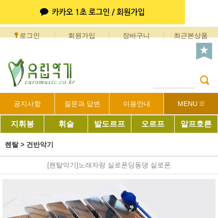
로그인
회원가입
장바구니
최근본상품
공지사항
질문과 답변
이용안내
MENU
지휘봉
휘슬
발도르프
오르프
알프호른
렌탈
>
건반악기
[렌탈악기]노래자랑 실로폰딩동댕 실로폰