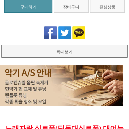
구매하기
장바구니
관심상품
확대보기
노래자랑 실로폰(딩동대실로폰) 대여는