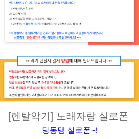
[렌탈악기] 노래자랑 실로폰
딩동댕 실로폰~!