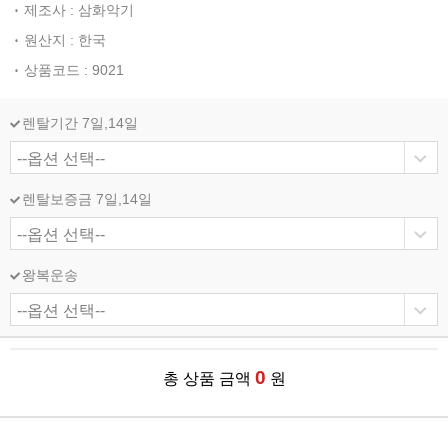
제조사 : 삼화악기
원산지 : 한국
상품코드 : 9021
렌탈기간 7일,14일
렌탈보증금 7일,14일
왕복운송
0
총 상품 금액
원