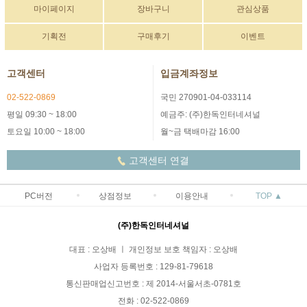
마이페이지
장바구니
관심상품
기획전
구매후기
이벤트
고객센터
입금계좌정보
02-522-0869
국민 270901-04-033114
평일 09:30 ~ 18:00
예금주: (주)한독인터네셔널
토요일 10:00 ~ 18:00
월~금 택배마감 16:00
고객센터 연결
PC버전
상점정보
이용안내
TOP ▲
(주)한독인터네셔널
대표 : 오상배 ㅣ 개인정보 보호 책임자 : 오상배
사업자 등록번호 : 129-81-79618
통신판매업신고번호 : 제 2014-서울서초-0781호
전화 : 02-522-0869