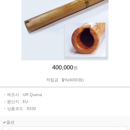
400,000
원
적립금 :
1
%(4000원)
제조사 : UR Quena
원산지 : EU
상품코드 : 9330
옵션