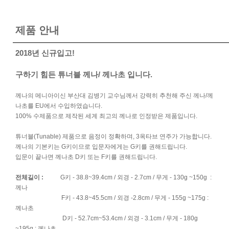
제품 안내
2018년 신규입고!
구하기 힘든 튜너블 께나/ 께나초 입니다.
께나의 메니아이신 부산대 김병기 교수님께서 강력히 추천해 주신 께나/께
나초를 EU에서 수입하였습니다.
100% 수제품으로 제작된 세계 최고의 께나로 인정받은 제품입니다.
튜너블(Tunable) 제품으로 음정이 정확하며, 3옥타브 연주가 가능합니다.
께나의 기본키는 G키이므로 입문자에게는 G키를 권해드립니다.
입문이 끝나면 께나초 D키 또는 F키를 권해드립니다.
전체길이 :
G키 - 38.8~39.4cm / 외경 - 2.7cm / 무게 - 130g ~150g :
께나
.................께나초.
F키 - 43.8~45.5cm / 외경 -2.8cm / 무게 - 155g ~175g :
께나초
.................Rpskch
D키 - 52.7cm~53.4cm / 외경 - 3.1cm / 무게 - 180g
~195g : 께나초