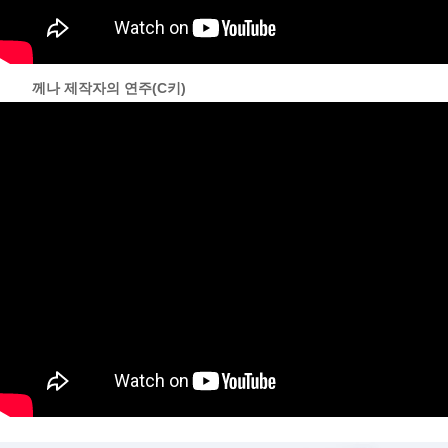
........
께나 제작자의 연주(C키)