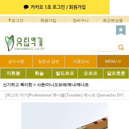
로그인
회원가입
장바구니
최근본상품
공지사항
질문과 답변
이용안내
MENU
지휘봉
휘슬
발도르프
오르프
알프호른
신기하고 특이한
>
사푼/미니오보에/께나/께나초
[최고의 악기]Professional 튜너블(Tunable) 께나초 Quenacho D키