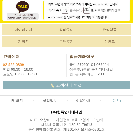
마이페이지
장바구니
관심상품
기획전
구매후기
이벤트
고객센터
입금계좌정보
02-522-0869
국민 270901-04-033114
평일 09:30 ~ 18:00
예금주: (주)한독인터네셔널
토요일 10:00 ~ 18:00
월~금 택배마감 16:00
고객센터 연결
PC버전
상점정보
이용안내
TOP ▲
(주)한독인터네셔널
대표 : 오상배 ㅣ 개인정보 보호 책임자 : 오상배
사업자 등록번호 : 129-81-79618
통신판매업신고번호 : 제 2014-서울서초-0781호