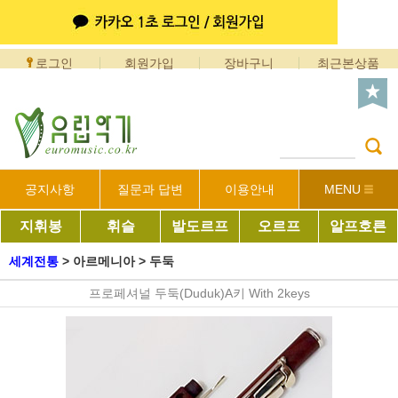
로그인
회원가입
장바구니
최근본상품
공지사항
질문과 답변
이용안내
MENU
지휘봉
휘슬
발도르프
오르프
알프호른
세계전통
>
아르메니아
>
두둑
프로페셔널 두둑(Duduk)A키 With 2keys