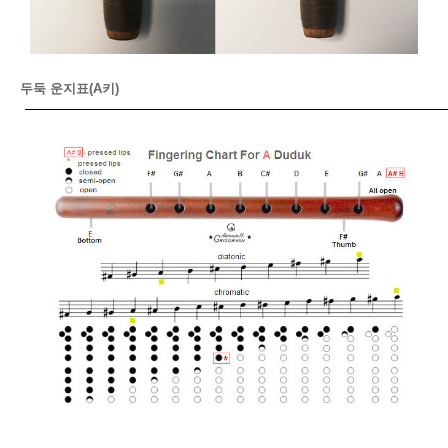
두둑 운지표(A키)