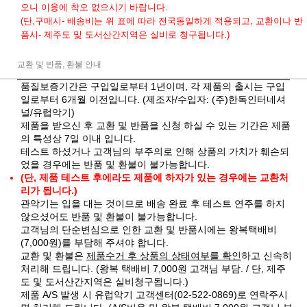
오니 이용에 착오 없으시기 바랍니다.
(단,구매시- 배송비는 위 표에 따라 전국동일하게 적용되고, 교환이나 반
품시- 제주도 및 도서산간지역은 실비로 청구됩니다.)
교환 및 반품, 환불 안내
품질보증기간은 구입일로부터 1년이며, 각 제품의 출시는 구입
일로부터 6개월 이전입니다. (제조자/수입자: (주)한독인터네셔
널/유럽악기)
제품을 받으신 후 교환 및 반품을 신청 하실 수 있는 기간은 제품
의 특성상 7일 이내 입니다.
테스트 하셨거나 고객님의 부주의로 인해 상품의 가치가 훼손되
었을 경우에는 반품 및 환불이 불가능합니다.
(단, 제품 테스트 후에라도 제품에 하자가 있는 경우에는 교환처
리가 됩니다.)
관악기는 입을 대는 것이므로 배송 완료 후 테스트 연주를 하지
않으셨어도 반품 및 환불이 불가능합니다.
고객님의 단순변심으로 인한 교환 및 반품시에는 왕복택배비
(7,000원)를 부담해 주셔야 합니다.
교환 및 환불은
제품수거 후 상품의 상태여부를 확인
하고 신속히
처리해 드립니다. (왕복 택배비 7,000원 고객님 부담. / 단, 제주
도 및 도서산간지역은 실비청구됩니다.)
제품 A/S 발생 시 유럽악기 고객센터(02-522-0869)로 연락주시