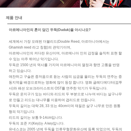
제품 안내
아르메니아인의 혼이 담긴 두둑(Duduk)을 아시나요?
세계에서 가장 오래된 더블리드(Double Reed, 아르마니아에서는
Ghamish reed 라고 칭함)의 관악기이며,
아르메니아인의 커다란 유산이며, 아르메니아 인의 감정을 솔직히 표현 할
수 있는 아주 뛰어난 악기입니다.
두둑은 1500 년의 역사를 가지며 아르메니아의 열정과 향연 고통을 반영
하고 있습니다.
애잔하고 구슬픈 중저음으로 듣는 사람의 심금을 울리는 두둑의 연주는 중
동지역을 배경으로하는 영화에 많이 등장 합니다
.
영화 글레디에디터
(
검투
사
)
와 패션 오브크라이스트의
OST
를 연주한 악기가 두둑입니다
.
두둑은 운지구가 있는 바디와 리드의 두 부분으로 나누며 바디는 살구나무
로 만들고 리드는 대나무를 이용하여 겹리드로 만듭니다
.
두둑의 길이는 대략 28, 33 또는 40cm이며 재질은 살구 나무로 만든 원통
형의 악기입니다.
리드의 길이는 보통 9-14cm입니다.
두둑의 표준 키(Key)는 A key입니다.
유네스코는 2005 년에 두둑을 인류무형문화유산에 등록 되었으며, 두둑의