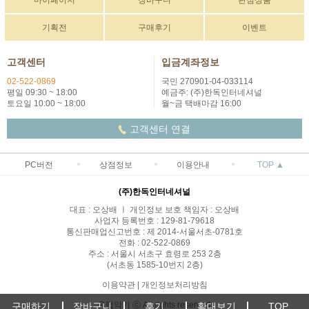
마이페이지
장바구니
관심상품
기획전
구매후기
이벤트
고객센터
입금계좌정보
02-522-0869
국민 270901-04-033114
평일 09:30 ~ 18:00
예금주: (주)한독인터네셔널
토요일 10:00 ~ 18:00
월~금 택배마감 16:00
고객센터 연결
PC버전
상점정보
이용안내
TOP ▲
(주)한독인터네셔널
대표 : 오상배 ㅣ 개인정보 보호 책임자 : 오상배
사업자 등록번호 : 129-81-79618
통신판매업신고번호 : 제 2014-서울서초-0781호
전화 : 02-522-0869
주소 : 서울시 서초구 효령로 253 2층
(서초동 1585-10번지 2층)
이용약관
|
개인정보처리방침
유럽악기 ⓒ All rights reserved.
구매하기
장바구니
후기
확대보기
TOP