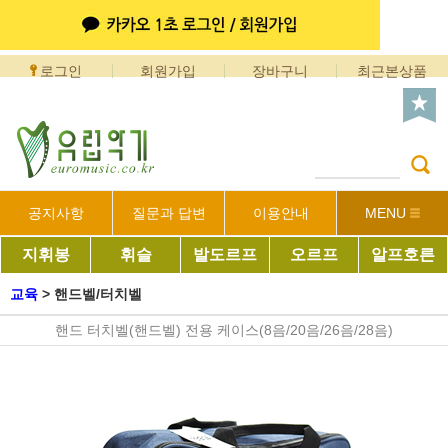
로그인
회원가입
장바구니
최근본상품
공지사항
질문과 답변
이용안내
MENU
지휘봉
휘슬
발도르프
오르프
알프호른
교육
>
핸드벨/터치벨
핸드 터치벨(핸드벨) 전용 케이스(8음/20음/26음/28음)