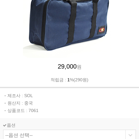
29,000
원
적립금 :
1
%(290원)
제조사 : SOL
원산지 : 중국
상품코드 : 7061
옵션