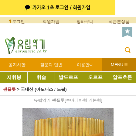
로그인
회원가입
장바구니
최근본상품
공지사항
질문과 답변
이용안내
MENU
지휘봉
휘슬
발도르프
오르프
알프호른
팬플릇
>
국내산 (아도니스 / 노블)
유럽악기 팬플룻[루마니아형 기본형]