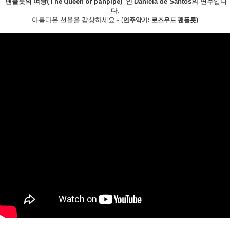
'팬플릇의 여왕(
The Queen of panpipe)' 인
Daniela de Santos의 연주
입니
다.
아름다운 선율을 감상하세요~ (
연주악기: 로즈우드 팬플릇)