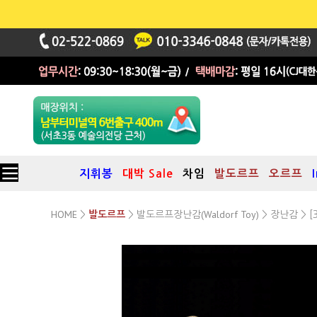
지휘봉
대박 Sale
차임
발도르프
오르프
HOME
발도르프장난감(Waldorf Toy)
장난감
>
발도르프
>
>
> [
Debresk Doll Table And Chair