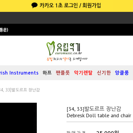
Irish Instruments
하프
팬플릇
악기렌탈
신기한
앙클룽
34, 33]발도르프 장난감
[34, 33]발도르프 장난감
Debresk Doll table and chair