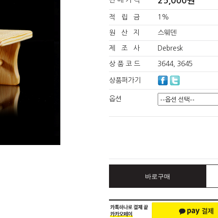
25,000원
판 매 가 격
적 립 금
1%
원 산 지
스웨덴
제 조 사
Debresk
상 품 코 드
3644, 3645
상품퍼가기
옵션
바로구매