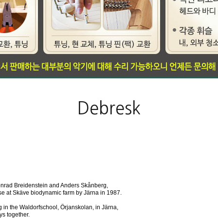
Debresk
 Konrad Breidenstein and Anders Skånberg,
use at Skäve biodynamic farm by Järna in 1987.
 in the Waldorfschool, Örjanskolan, in Järna,
ys together.