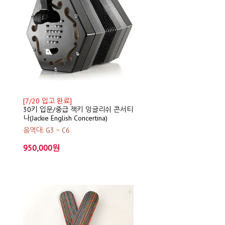
[7/20 입고 완료]
30키 입문/중급 잭키 잉글리쉬 콘서티
나(Jackie English Concertina)
음역대: G3 ~ C6
950,000원