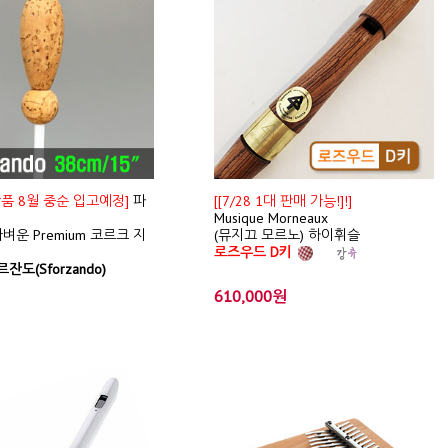
신상품 8월 중순 입고예정]
파
[[7/28 1대 판매 가능!]!]
Musique Morneaux
벼운 Premium 코르크 지
(뮤지끄 모르노) 하이휘슬
로즈우드 D키
잔도(Sforzando)
610,000원