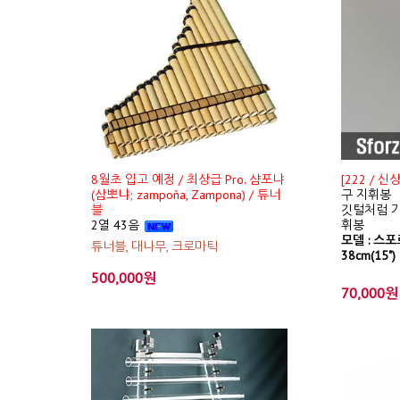
8월초 입고 예정 / 최상급 Pro. 샴포냐
[222 / 
(삼뽀냐; zampoña, Zampona) / 튜너
구 지휘봉
블
깃털처럼 가
2열 43음
휘봉
모델 : 스포르
튜너블, 대나무, 크로마틱
38cm(15")
500,000원
70,000원