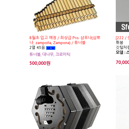
8월초 입고 예정 / 최상급 Pro. 샴포냐(삼뽀
[222 
냐; zampoña, Zampona) / 튜너블
휘봉
2열 43음
깃털처럼
모델 : 스
튜너블, 대나무, 크로마틱
70,00
500,000원