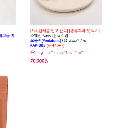
[3/4 신제품 입고 완료] [영유아의 첫 악기]
최고급 지
스웨덴 Auris 社 직수입
오음계(Pentatonic)
5음 글로켄슈필
KAP-005
(A=440Hz)
음역 : g''' - a''' - h'''(b''') - d'''' - e''''
70,000원