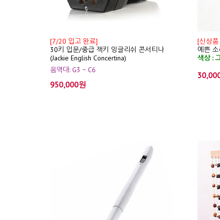
[7/20 입고 완료]
[신상품
30키 입문/중급 잭키 잉글리쉬 콘서티나
예쁜 소리
(Jackie English Concertina)
색상 : 
음역대: G3 ~ C6
30,00
950,000원