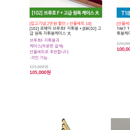
[입고기념 2만원 할인 / 선물세트 10]
[선물세트
[102] 로헤마 브루흐F 지휘봉 + [EBC02] 고
TAKT 
급 원목 지휘봉케이스 大
휘봉케
브루흐F 지휘봉과
120,0
케이스(차분한 갈색)
100,0
선물세트로 추천합니다.
-각인 가능-
125,000원
105,000원