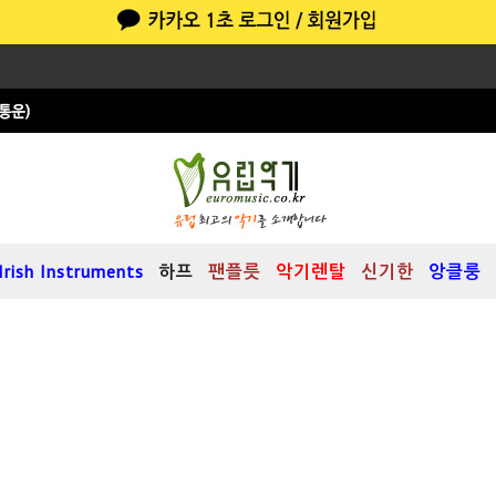
Irish Instruments
하프
팬플릇
악기렌탈
신기한
앙클룽