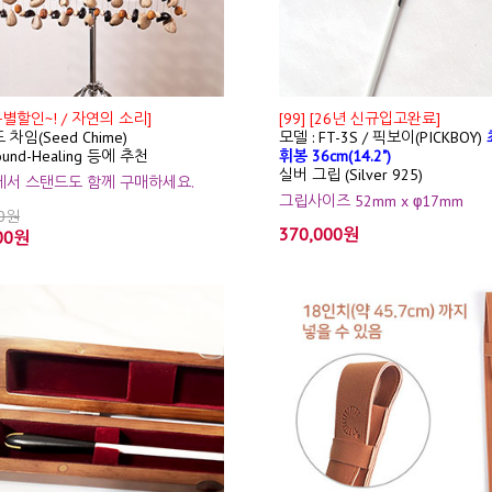
특별할인~! / 자연의 소리]
[99] [26년 신규입고완료]
 차임(Seed Chime)
모델 : FT-3S / 픽보이(PICKBOY)
ound-Healing 등에 추천
휘봉 36cm(14.2")
실버 그립 (Silver 925)
션에서 스탠드도 함께 구매하세요.
그립사이즈 52mm x φ17mm
00원
370,000원
00원