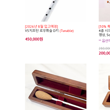
[2026년 8월 입고예정]
[30% 
V5치프턴 로우휘슬 D키
(Tunable)
4종 시드
명상, S
450,000원
** 옵
280,0
200,0