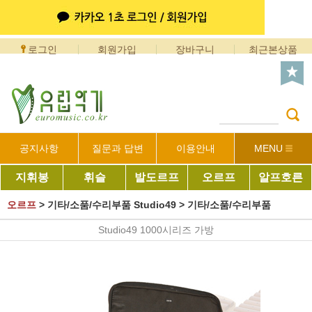
로그인
회원가입
장바구니
최근본상품
공지사항
질문과 답변
이용안내
MENU
지휘봉
휘슬
발도르프
오르프
알프호른
오르프
>
기타/소품/수리부품 Studio49
>
기타/소품/수리부품
Studio49 1000시리즈 가방