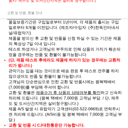
품시- 제주도 및 도서산간지역은 실비로 청구됩니다.)
교환 및 반품, 환불 안내
품질보증기간은 구입일로부터 1년이며, 각 제품의 출시는 구입
일로부터 6개월 이전입니다. (제조자/수입자: (주)한독인터네셔
널/유럽악기)
제품을 받으신 후 교환 및 반품을 신청 하실 수 있는 기간은 제품
의 특성상 7일 이내 입니다.
테스트 하셨거나 고객님의 부주의로 인해 상품의 가치가 훼손되
었을 경우에는 반품 및 환불이 불가능합니다.
(단, 제품 테스트 후에라도 제품에 하자가 있는 경우에는 교환처
리가 됩니다.)
관악기는 입을 대는 것이므로 배송 완료 후 테스트 연주를 하지
않으셨어도 반품 및 환불이 불가능합니다.
고객님의 단순변심으로 인한 교환 및 반품시에는 왕복택배비
(7,000원)를 부담해 주셔야 합니다.
교환 및 환불은
제품수거 후 상품의 상태여부를 확인
하고 신속히
처리해 드립니다. (왕복 택배비 7,000원 고객님 부담. / 단, 제주
도 및 도서산간지역은 실비청구됩니다.)
제품 A/S 발생 시 유럽악기 고객센터(02-522-0869)로 연락주시
면 처리해 드립니다. (A/S비용 및 왕복 택배비 7,000원 고객님 부
담.)
교환 및 반품 시 CJ대한통운만 가능합니다.