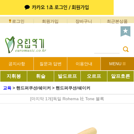
로그인
회원가입
장바구니
최근본상품
공지사항
질문과 답변
이용안내
MENU
지휘봉
휘슬
발도르프
오르프
알프호른
교육
>
핸드퍼쿠션/쉐이커
>
핸드퍼쿠션/쉐이커
[마지막 1개]독일 Rohema 社 Tone 블록