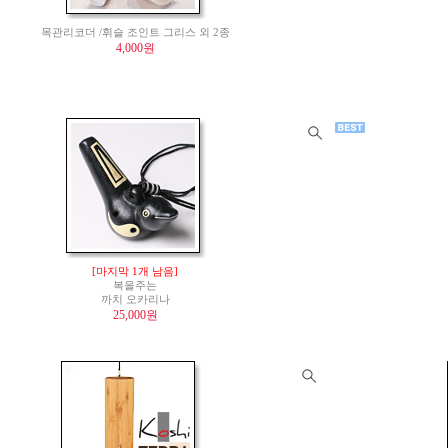
목관리코더 /휘슬 조인트 그리스 외 2종
4,000원
[마지막 1개 남음]
복을주는
까치 오카리나
25,000원