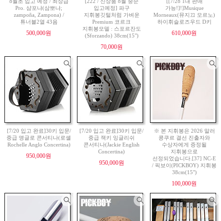
8월초 입고 예정 / 최상급
[222 / 신상품 8월 중순
[[7/28 1대 판매
Pro. 샴포냐(삼뽀냐;
입고예정] 파구
가능!]!]Musique
zampoña, Zampona) /
지휘봉깃털처럼 가벼운
Morneaux(뮤지끄 모르노)
튜너블2열 43음
Premium 코르크
하이휘슬로즈우드 D키
지휘봉모델 : 스포르잔도
500,000원
610,000원
(Sforzando) 38cm(15")
70,000원
[7/20 입고 완료]30키 입문/
[7/20 입고 완료]30키 입문/
※ 본 지휘봉은 2026 말러
중급 앵글로 콘서티나(로셸
중급 잭키 잉글리쉬
콩쿠르 결선 진출자와
Rochelle Anglo Concertina)
콘서티나(Jackie English
수상자에게 증정될
Concertina)
지휘봉으로
950,000원
선정되었습니다.[37] NC-E
950,000원
/ 픽보이(PICKBOY) 지휘봉
38cm(15")
100,000원