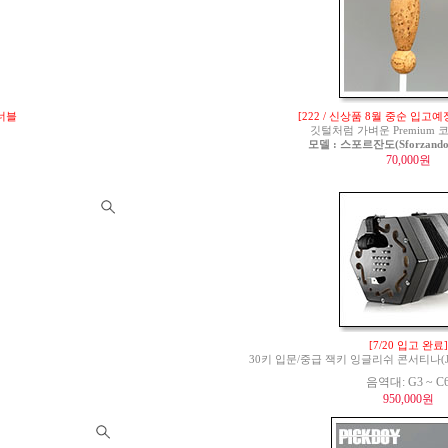
튜너블
[222 / 신상품 8월 중순 입고예
깃털처럼 가벼운 Premium
모델 : 스포르잔도(Sforzando)
70,000원
[7/20 입고 완료]
30키 입문/중급 잭키 잉글리쉬 콘서티나(Jackie 
음역대: G3 ~ C
950,000원