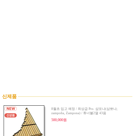
신제품
8월초 입고 예정 / 최상급 Pro. 샴포냐(삼뽀냐;
zampoña, Zampona) / 튜너블2열 43음
500,000원