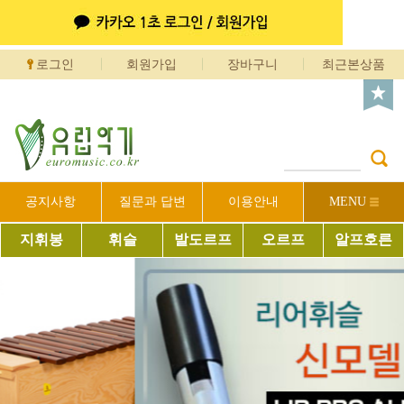
로그인
회원가입
장바구니
최근본상품
공지사항
질문과 답변
이용안내
MENU
지휘봉
휘슬
발도르프
오르프
알프호른