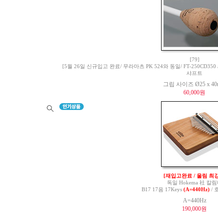
[79]
[5월 26일 신규입고 완료/ 무라마츠 PK 524와 동일/ FT-250CD350 / 
샤프트
그립 사이즈 Ø25 x 4
60,000원
[재입고완료 / 울림 최강
독일 Hokema 社 칼
B17 17음 17Keys
(A=440Hz)
/ 
A=440Hz
190,000원