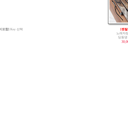
 비포함]
Key 선택
[렌탈
노래자랑
딩동댕
30,