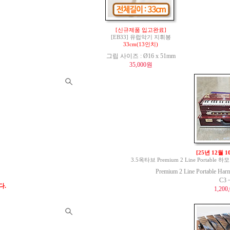
[신규제품 입고완료]
[EB33] 유럽악기 지휘봉
33cm(13인치)
그립 사이즈 : Ø16 x 51mm
35,000원
[25년 12월 
3.5옥타브 Premium 2 Line Portable 하모
Premium 2 Line Portable Har
C3 
다.
1,200