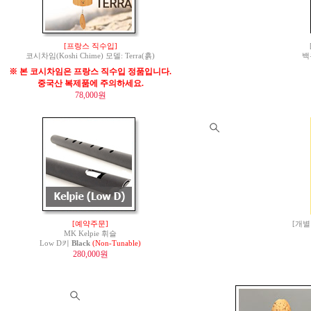
[프랑스 직수입]
코시차임(Koshi Chime) 모델: Terra(흙)
백
※ 본 코시차임은 프랑스 직수입 정품입니다.
중국산 복제품에 주의하세요.
78,000원
[예약주문]
[개별
MK Kelpie 휘슬
Low D키
Black
(Non-Tunable)
280,000원