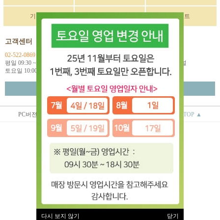
기획전
구매후기
이벤트
고객센터
입금계좌정보
02-522-0869
국민 270901-04-033114
평일 09:30 ~ 18:00
예금주: (주)한독인터네셔널
토요일 10:00 ~ 18:00
월~금 택배마감 16:00
고객센터 연결
PC버전
상점정보
이용안내
TOP ▲
(주)한독인터네셔널
대표 : 오상배 ㅣ 개인정보 보호 책임자 : 오상배
사업자 등록번호 : 129-81-79618
통신판매업신고번호 : 제 2014-서울서초-0781호
전화 : 02-522-0869
주소 : 서울시 서초구 효령로 253 2층
(서초동 1585-10번지 2층)
이용약관
|
개인정보처리방침
유럽악기 ⓒ All rights reserved.
다시 보지 않기
닫기