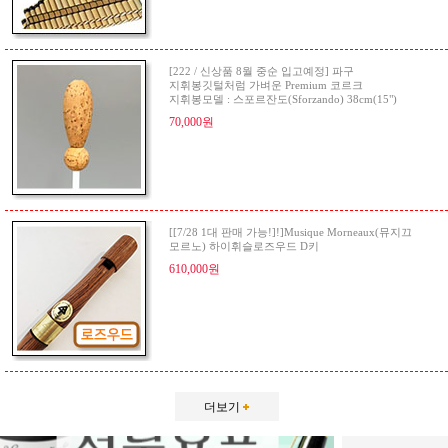
[222 / 신상품 8월 중순 입고예정] 파구
지휘봉깃털처럼 가벼운 Premium 코르크
지휘봉모델 : 스포르잔도(Sforzando) 38cm(15")
70,000원
[[7/28 1대 판매 가능!]!]Musique Morneaux(뮤지끄
모르노) 하이휘슬로즈우드 D키
610,000원
더보기