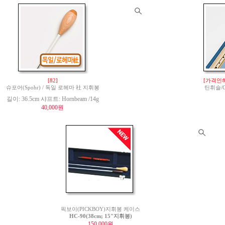
[82]
[가격인하
슈포어(Spohr) / 독일 로헤마 社 지휘봉
틴휘슬/Ge
길이: 36.5cm 샤프트: Hornbeam /14g
40,000원
픽보이(PICKBOY)지휘봉 케이스
HC-90(38cm; 15"지휘봉)
150,000원