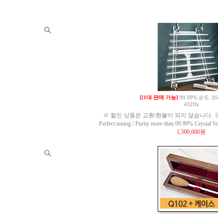
[[1대 판매 가능]
99.99% 순도
432Hz
※ 할인 상품은 교환/환불이 되지 않습니다. 구
Perfect tuning / Purity more than 99.99% Crysta
1,500,000원