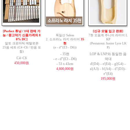
[Perfect 튜닝 / 1대 판매 가
[신규 모델 입고 완료]
능 / 중고악기 신품가격의 8
독일산 Salem
7현 오음계 주니어 라이어 L
0% DC]
2. 소프라노 라지 라이어
35
KP
알토 크로마틱 메탈로폰
현
(Pentatonic Junior Lyre LK
25음 세트 (C4~C6 / 반음 포
(e - d'''(E3 - D6))
P)
함)
- 35현
LOP & LNP와 동일한 음
C4~C6
- e - d'''(E3 - D6)
역대
450,000원
- 53 x 43cm
d'(D4) – e'(E4) – g'(G4) –
4,800,000원
a'(A3) – b'(A4) – d"(D3)–
e"(E4)
195,000원