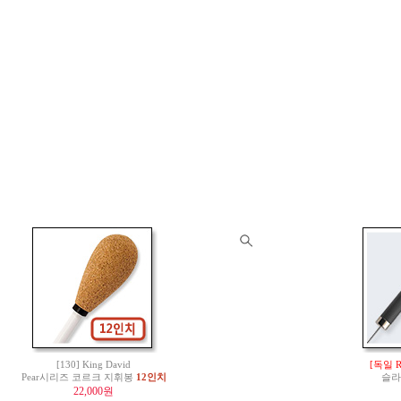
[130] King David
[독일 
Pear시리즈 코르크 지휘봉
12인치
슬라
22,000원