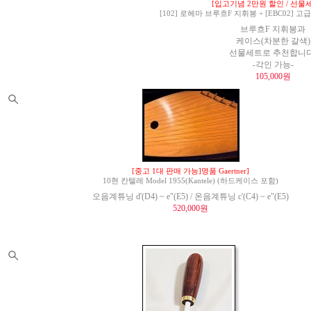
[입고기념 2만원 할인 / 선물세
[102] 로헤마 브루흐F 지휘봉 + [EBC02]
브루흐F 지휘봉과
케이스(차분한 갈색)
선물세트로 추천합니다
-각인 가능-
105,000원
[중고 1대 판매 가능]명품 Gaertner]
10현 칸텔레 Model 1955(Kantele) (하드케이스 포함)
오음계튜닝 d'(D4) ~ e"(E5) / 온음계튜닝 c'(C4) ~ e"(E5)
520,000원