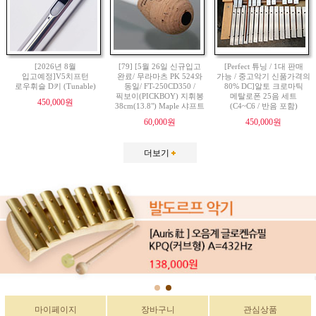
[2026년 8월
[79] [5월 26일 신규입고
[Perfect 튜닝 / 1대 판매
입고예정]V5치프턴
완료/ 무라마츠 PK 524와
가능 / 중고악기 신품가격의
로우휘슬 D키 (Tunable)
동일/ FT-250CD350 /
80% DC]알토 크로마틱
픽보이(PICKBOY) 지휘봉
메탈로폰 25음 세트
450,000원
38cm(13.8") Maple 샤프트
(C4~C6 / 반음 포함)
60,000원
450,000원
더보기
마이페이지
장바구니
관심상품