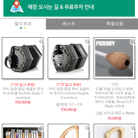
발도르프
베스트
특별상품
[7/20 입고 완료]
[7/20 입고 완료]
[79]
30키 입문/중급 앵글로 콘서
30키 입문/중급 잭키 잉글리
[5월 26일 신규입고 완료/
티나(로셸 Rochelle Anglo C
쉬 콘서티나(Jackie English
무라마츠 PK 524와 동일/ F
oncertina)
Concertina)
T-250CD350 / 픽보이(PICK
950,000원
BOY) 지휘봉 38cm(13.8")
음역대: G3 ~ C6
Maple 샤프트
950,000원
그립 사이즈 Ø25 x 40mm
60,000원