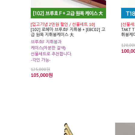
[입고기념 2만원 할인 / 선물세트 10]
[선물세트
[102] 로헤마 브루흐F 지휘봉 + [EBC02] 고
TAKT 
급 원목 지휘봉케이스 大
휘봉케
브루흐F 지휘봉과
120,0
케이스(차분한 갈색)
100,0
선물세트로 추천합니다.
-각인 가능-
125,000원
105,000원