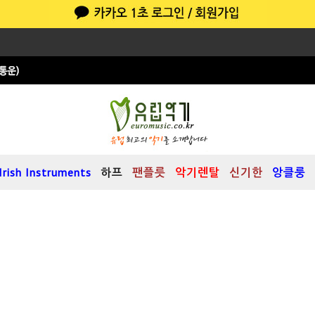
Irish Instruments
하프
팬플릇
악기렌탈
신기한
앙클룽