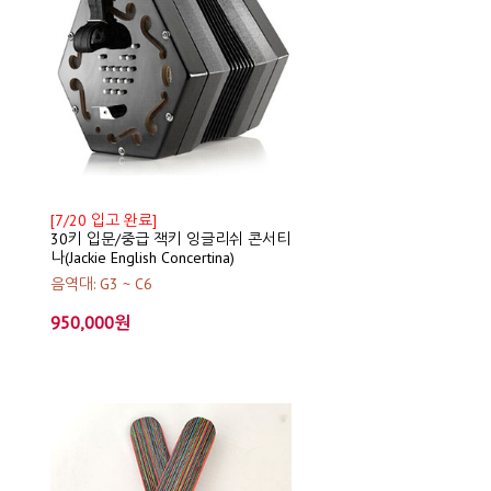
[7/20 입고 완료]
30키 입문/중급 잭키 잉글리쉬 콘서티
나(Jackie English Concertina)
음역대: G3 ~ C6
950,000원