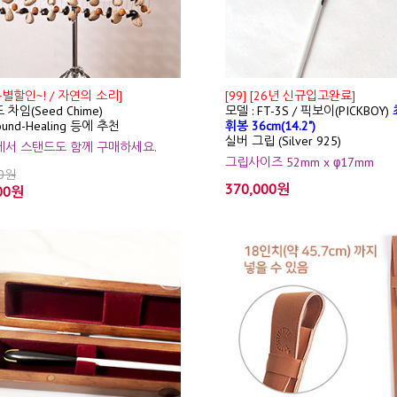
특별할인~! / 자연의 소리]
[99] [26년 신규입고완료]
 차임(Seed Chime)
모델 : FT-3S / 픽보이(PICKBOY)
ound-Healing 등에 추천
휘봉 36cm(14.2")
실버 그립 (Silver 925)
션에서 스탠드도 함께 구매하세요.
그립사이즈 52mm x φ17mm
00원
370,000원
00원