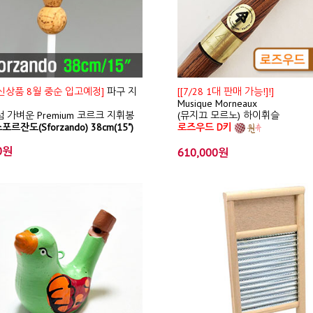
/ 신상품 8월 중순 입고예정]
파구 지
[[7/28 1대 판매 가능!]!]
Musique Morneaux
 가벼운 Premium 코르크 지휘봉
(뮤지끄 모르노) 하이휘슬
포르잔도(Sforzando) 38cm(15")
로즈우드 D키
0원
610,000원