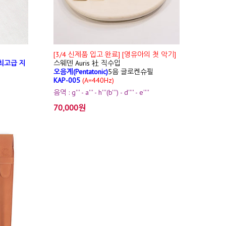
[3/4 신제품 입고 완료] [영유아의 첫 악기]
최고급 지
스웨덴 Auris 社 직수입
오음계(Pentatonic)
5음 글로켄슈필
KAP-005
(A=440Hz)
음역 : g''' - a''' - h'''(b''') - d'''' - e''''
70,000원