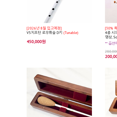
[2026년 8월 입고예정]
[30% 
V5치프턴 로우휘슬 D키
(Tunable)
4종 시드
명상, S
450,000원
** 옵
280,0
200,0