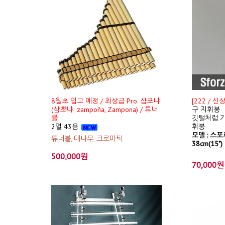
8월초 입고 예정 / 최상급 Pro. 샴포냐
[222 / 
(삼뽀냐; zampoña, Zampona) / 튜너
구 지휘봉
블
깃털처럼 가
2열 43음
휘봉
모델 : 스포르
튜너블, 대나무, 크로마틱
38cm(15")
500,000원
70,000원