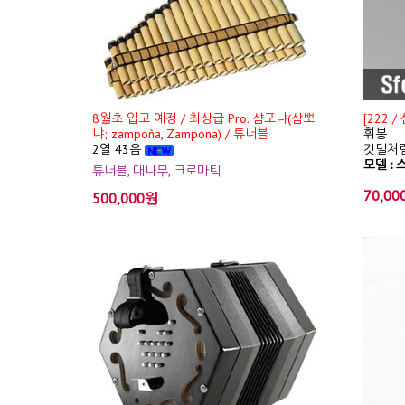
8월초 입고 예정 / 최상급 Pro. 샴포냐(삼뽀
[222 
냐; zampoña, Zampona) / 튜너블
휘봉
2열 43음
깃털처럼
모델 : 스
튜너블, 대나무, 크로마틱
70,00
500,000원