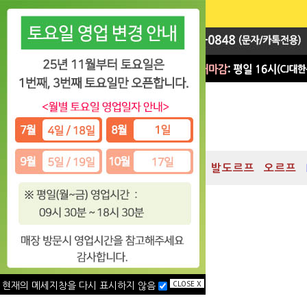
지휘봉
대박 Sale
차임
발도르프
오르프
CLOSE X
현재의 메세지창을 다시 표시하지 않음