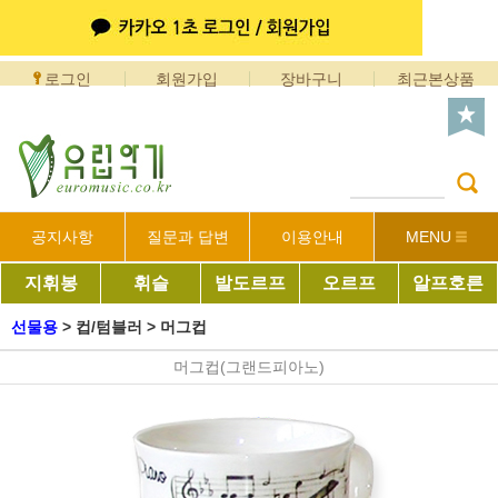
로그인
회원가입
장바구니
최근본상품
공지사항
질문과 답변
이용안내
MENU
지휘봉
휘슬
발도르프
오르프
알프호른
선물용
>
컵/텀블러
>
머그컵
머그컵(그랜드피아노)