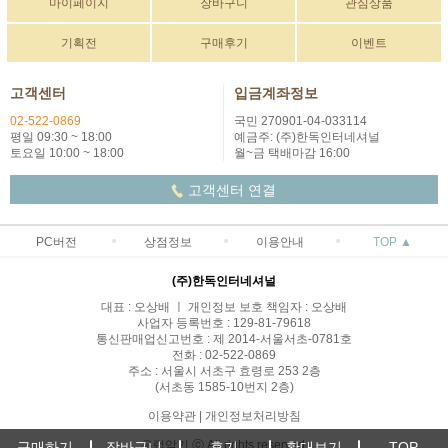
마이페이지
장바구니
관심상품
기획전
구매후기
이벤트
고객센터
입금계좌정보
02-522-0869
국민 270901-04-033114
평일 09:30 ~ 18:00
예금주: (주)한독인터네셔널
토요일 10:00 ~ 18:00
월~금 택배마감 16:00
고객센터 연결
PC버전
상점정보
이용안내
TOP ▲
(주)한독인터네셔널
대표 : 오상배 ㅣ 개인정보 보호 책임자 : 오상배
사업자 등록번호 : 129-81-79618
통신판매업신고번호 : 제 2014-서울서초-0781호
전화 : 02-522-0869
주소 : 서울시 서초구 효령로 253 2층
(서초동 1585-10번지 2층)
이용약관
|
개인정보처리방침
유럽악기 ⓒ All rights reserved.
구매하기
장바구니
후기
확대보기
TOP