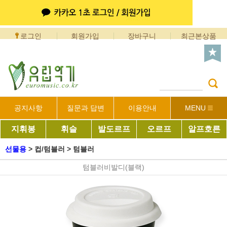
로그인
회원가입
장바구니
최근본상품
공지사항
질문과 답변
이용안내
MENU
지휘봉
휘슬
발도르프
오르프
알프호른
선물용
>
컵/텀블러
>
텀블러
텀블러비발디(블랙)