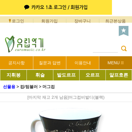
로그인
회원가입
장바구니
최근본상품
공지사항
질문과 답변
이용안내
MENU
지휘봉
휘슬
발도르프
오르프
알프호른
선물용
>
컵/텀블러
>
머그컵
[마지막 재고 2개 남음]머그컵비발디(블랙)