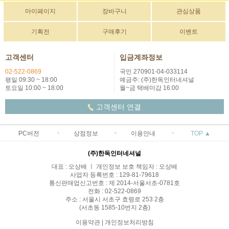
마이페이지
장바구니
관심상품
기획전
구매후기
이벤트
고객센터
입금계좌정보
02-522-0869
국민 270901-04-033114
평일 09:30 ~ 18:00
예금주: (주)한독인터네셔널
토요일 10:00 ~ 18:00
월~금 택배마감 16:00
고객센터 연결
PC버전
상점정보
이용안내
TOP ▲
(주)한독인터네셔널
대표 : 오상배 ㅣ 개인정보 보호 책임자 : 오상배
사업자 등록번호 : 129-81-79618
통신판매업신고번호 : 제 2014-서울서초-0781호
전화 : 02-522-0869
주소 : 서울시 서초구 효령로 253 2층
(서초동 1585-10번지 2층)
이용약관
|
개인정보처리방침