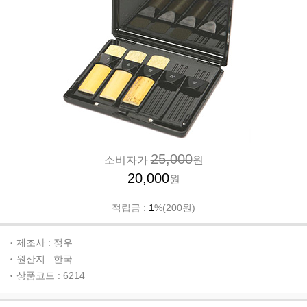
25,000
소비자가
원
20,000
원
적립금 :
1
%(200원)
제조사 : 정우
원산지 : 한국
상품코드 : 6214