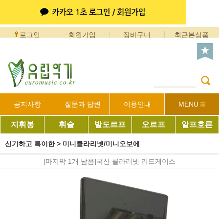
로그인
회원가입
장바구니
최근본상품
공지사항
질문과 답변
이용안내
MENU
지휘봉
휘슬
발도르프
오르프
알프호른
신기하고 특이한
>
미니클라리넷/미니오보에
[마지막 1개 남음]국산 클라리넷 리드케이스