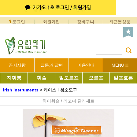
로그인
회원가입
장바구니
최근본상품
공지사항
질문과 답변
이용안내
MENU
지휘봉
휘슬
발도르프
오르프
알프호른
Irish Instruments
>
케이스 I 청소도구
하이휘슬 / 리코더 관리세트