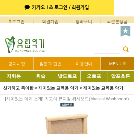
로그인
회원가입
장바구니
최근본상품
공지사항
질문과 답변
이용안내
MENU
지휘봉
휘슬
발도르프
오르프
알프호른
신기하고 특이한
>
재미있는 교육용 악기
>
재미있는 교육용 악기
[재미있는 악기 소개] 최고의 뮤지컬 워시보드(Musical Washboard)