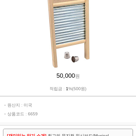
50,000
원
적립금 :
1
%(500원)
원산지 : 미국
상품코드 : 6659
[재미있는 악기 소개]
최고의 뮤지컬 워시보드(Musical