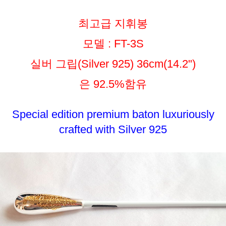
최고급 지휘봉
모델 : FT-3S
실버 그립(Silver 925) 36cm(14.2")
은 92.5%함유
Special edition premium baton luxuriously
crafted with Silver 925