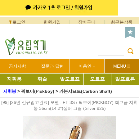
로그인
회원가입
장바구니
최근본상품
공지사항
질문과 답변
이용안내
MENU
지휘봉
휘슬
발도르프
오르프
알프호른
지휘봉
>
픽보이(Pickboy)
>
카본샤프트(Carbon Shaft)
[99] [26년 신규입고완료] 모델 : FT-3S / 픽보이(PICKBOY) 최고급 지휘
봉 36cm(14.2")실버 그립 (Silver 925)