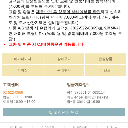
고객님의 단순변심으로 인한 교환 및 반품시에는 왕복택배비
(7,000원)를 부담해 주셔야 합니다.
교환 및 환불은
제품수거 후 상품의 상태여부를 확인
하고 신속히
처리해 드립니다. (왕복 택배비 7,000원 고객님 부담. / 단, 제주
도 및 도서산간지역은 실비청구됩니다.)
제품 A/S 발생 시 유럽악기 고객센터(02-522-0869)로 연락주시
면 처리해 드립니다. (A/S비용 및 왕복 택배비 7,000원 고객님 부
담.)
교환 및 반품 시 CJ대한통운만 가능합니다.
마이페이지
장바구니
관심상품
기획전
구매후기
이벤트
고객센터
입금계좌정보
02-522-0869
국민 270901-04-033114
평일 09:30 ~ 18:00
예금주: (주)한독인터네셔널
토요일 10:00 ~ 18:00
월~금 택배마감 16:00
고객센터 연결
PC버전
상점정보
이용안내
TOP ▲