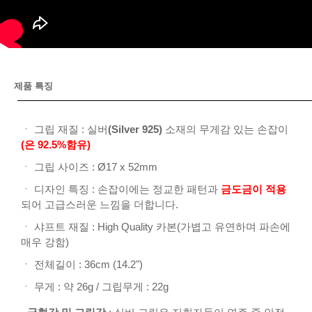
제품 특징
ㆍ 그립 재질 : 실버
(Silver 925)
소재의 무게감 있는 손잡이
(은 92.5%함유)
ㆍ 그립 사이즈 : Ø17 x 52mm
ㆍ 디자인 특징 : 손잡이에는 정교한 패턴과
금도금이 적용
되어 고급스러운 느낌을 더합니다.
ㆍ 샤프트 재질 : High Quality 카본(가볍고 유연하며 파손에
매우 강함)
ㆍ 전체길이 : 36cm (14.2")
ㆍ 무게 : 약 26g / 그립무게 : 22g