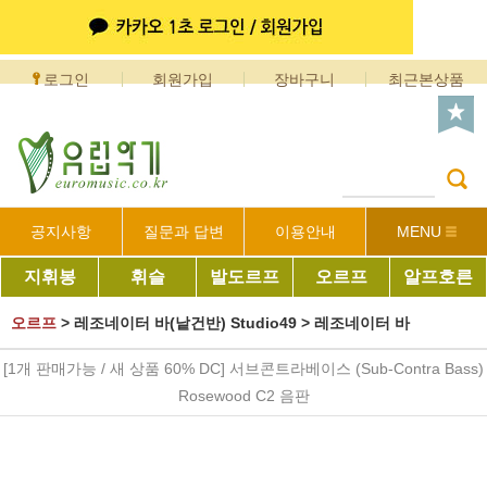
로그인
회원가입
장바구니
최근본상품
공지사항
질문과 답변
이용안내
MENU
지휘봉
휘슬
발도르프
오르프
알프호른
오르프
>
레조네이터 바(낱건반) Studio49
>
레조네이터 바
[1개 판매가능 / 새 상품 60% DC] 서브콘트라베이스 (Sub-Contra Bass)
Rosewood C2 음판