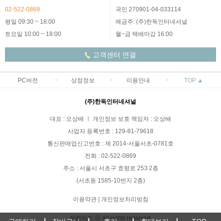
02-522-0869
국민 270901-04-033114
평일 09:30 ~ 18:00
예금주: (주)한독인터네셔널
토요일 10:00 ~ 18:00
월~금 택배마감 16:00
고객센터 연결
PC버전
상점정보
이용안내
TOP ▲
(주)한독인터네셔널
대표 : 오상배 ㅣ 개인정보 보호 책임자 : 오상배
사업자 등록번호 : 129-81-79618
통신판매업신고번호 : 제 2014-서울서초-0781호
전화 : 02-522-0869
주소 : 서울시 서초구 효령로 253 2층
(서초동 1585-10번지 2층)
이용약관
|
개인정보처리방침
유럽악기 ⓒ All rights reserved.