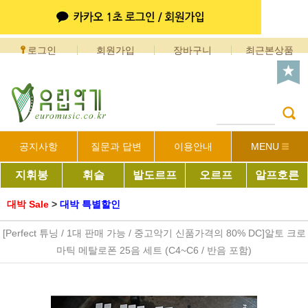
로그인
회원가입
장바구니
최근본상품
공지사항
질문과 답변
이용안내
MENU
지휘봉
휘슬
발도르프
오르프
알프호른
대박 Sale
>
대박 특별할인
[Perfect 튜닝 / 1대 판매 가능 / 중고악기 신품가격의 80% DC]알토 크로
마틱 메탈로폰 25음 세트 (C4~C6 / 반음 포함)