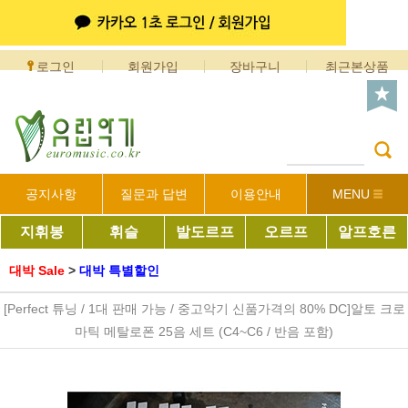
로그인
회원가입
장바구니
최근본상품
공지사항
질문과 답변
이용안내
MENU
지휘봉
휘슬
발도르프
오르프
알프호른
대박 Sale
>
대박 특별할인
[Perfect 튜닝 / 1대 판매 가능 / 중고악기 신품가격의 80% DC]알토 크로
마틱 메탈로폰 25음 세트 (C4~C6 / 반음 포함)