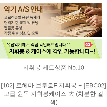
지휘봉 세트상품 No.10
[102] 로헤마 브루흐F 지휘봉 + [EBC02]
고급 원목 지휘봉케이스 大 (차분한 갈
색)