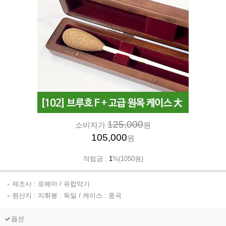
125,000
소비자가
원
105,000
원
적립금 :
1
%(1050원)
제조사 : 로헤마 / 유럽악기
원산지 : 지휘봉 : 독일 / 케이스 : 중국
옵션