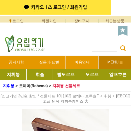
로그인
회원가입
장바구니
최근본상품
공지사항
질문과 답변
이용안내
MENU
지휘봉
휘슬
발도르프
오르프
알프호른
지휘봉
>
로헤마(Rohema)
>
지휘봉 선물세트
[입고기념 2만원 할인 / 선물세트 10] [102] 로헤마 브루흐F 지휘봉 + [EBC02]
고급 원목 지휘봉케이스 大