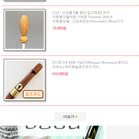
[222 / 신상품 8월 중순 입고예정] 파구
지휘봉깃털처럼 가벼운 Premium 코르크
지휘봉모델 : 스포르잔도(Sforzando) 38cm(15")
70,000원
[[7/28 1대 판매 가능!]!]Musique Morneaux(뮤지끄
모르노) 하이휘슬로즈우드 D키
610,000원
더보기