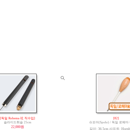
[독일 Rohema 社 직수입]
[82]
슬라이드휘슬 25cm
슈포어(Spohr) / 독일 로헤
22,000원
길이: 36.5cm 샤프트: Hornbe