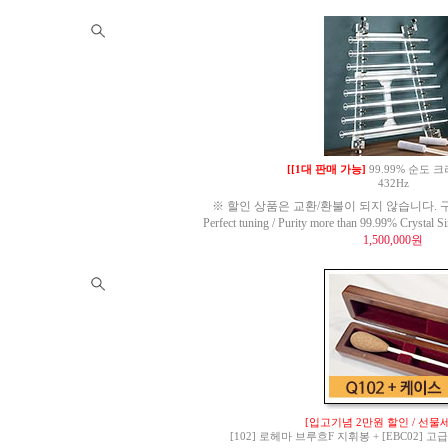
[[1대 판매 가능]
99.99% 순도
432Hz
※ 할인 상품은 교환/환불이 되지 않습니다. 구
Perfect tuning / Purity more than 99.99% Crysta
1,500,000원
[입고기념 2만원 할인 / 선물세
[102] 로헤마 브루흐F 지휘봉 + [EBC02]