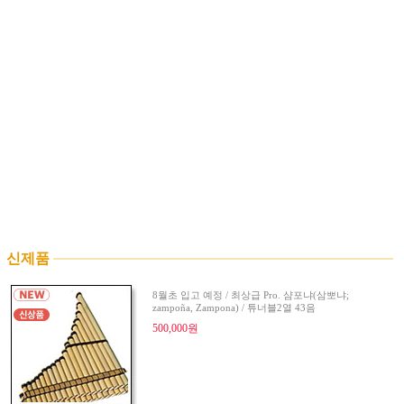
신제품
8월초 입고 예정 / 최상급 Pro. 샴포냐(삼뽀냐;
zampoña, Zampona) / 튜너블2열 43음
500,000원