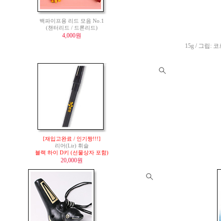
백파이프용 리드 모음 No.1
(챈터리드 / 드론리드)
4,000원
15g / 그립: 코
[재입고완료 / 인기짱!!!]
리어(Lir) 휘슬
블랙 하이 D키 (선물상자 포함)
20,000원