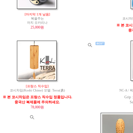
[마지막 1개 남음]
복을주는
코시차임(
까치 오카리나
※ 본 코
25,000원
중
[프랑스 직수입]
코시차임(Koshi Chime) 모델: Terra(흙)
NC-A / 
※ 본 코시차임은 프랑스 직수입 정품입니다.
Grip
중국산 복제품에 주의하세요.
S
78,000원