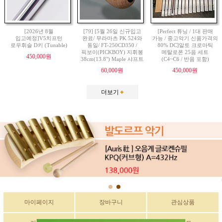
[2026년 8월
[79] [5월 26일 신규입고
[Perfect 튜닝 / 1대 판매
입고예정]V5치프턴
완료/ 무라마츠 PK 524와
가능 / 중고악기 신품가격의
로우휘슬 D키 (Tunable)
동일/ FT-250CD350 /
80% DC]알토 크로마틱
픽보이(PICKBOY) 지휘봉
메탈로폰 25음 세트
450,000원
38cm(13.8") Maple 샤프트
(C4~C6 / 반음 포함)
60,000원
450,000원
더보기
마이페이지
장바구니
관심상품