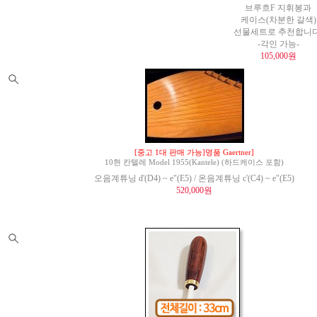
브루흐F 지휘봉과
케이스(차분한 갈색)
선물세트로 추천합니다
-각인 가능-
105,000원
[중고 1대 판매 가능]명품 Gaertner]
10현 칸텔레 Model 1955(Kantele) (하드케이스 포함)
오음계튜닝 d'(D4) ~ e"(E5) / 온음계튜닝 c'(C4) ~ e"(E5)
520,000원