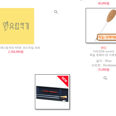
40,000원
제] 동국대 WISE 코시차임 세트
[92]
2,184,000원
카라얀(K-model)
독일 로헤마 社 지휘
길이 : 39cm
샤프트 : Hornbeam
35,000원