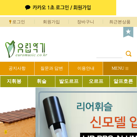
로그인
회원가입
장바구니
최근본상품
공지사항
질문과 답변
이용안내
MENU
지휘봉
휘슬
발도르프
오르프
알프호른