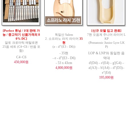
[Perfect 튜닝 / 1대 판매 가
[신규 모델 입고 완료]
능 / 중고악기 신품가격의 8
독일산 Salem
7현 오음계 주니어 라이어 L
0% DC]
2. 소프라노 라지 라이어
35
KP
알토 크로마틱 메탈로폰
현
(Pentatonic Junior Lyre LK
25음 세트 (C4~C6 / 반음 포
(e - d'''(E3 - D6))
P)
함)
- 35현
LOP & LNP와 동일한 음
C4~C6
- e - d'''(E3 - D6)
역대
450,000원
- 53 x 43cm
d'(D4) – e'(E4) – g'(G4) –
4,800,000원
a'(A3) – b'(A4) – d"(D3)–
e"(E4)
195,000원