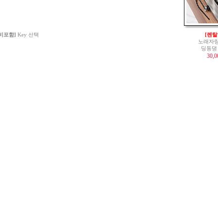
 비포함]
Key 선택
[렌탈
노래자랑
딩동댕
30,