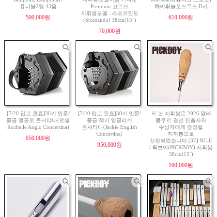
튜너블2열 43음
Premium 코르크
하이휘슬로즈우드 D키
지휘봉모델 : 스포르잔도
500,000원
610,000원
(Sforzando) 38cm(15")
70,000원
[7/20 입고 완료]30키 입문/
[7/20 입고 완료]30키 입문/
※ 본 지휘봉은 2026 말러
중급 앵글로 콘서티나(로셸
중급 잭키 잉글리쉬
콩쿠르 결선 진출자와
Rochelle Anglo Concertina)
콘서티나(Jackie English
수상자에게 증정될
Concertina)
지휘봉으로
950,000원
선정되었습니다.[37] NC-E
950,000원
/ 픽보이(PICKBOY) 지휘봉
38cm(15")
100,000원