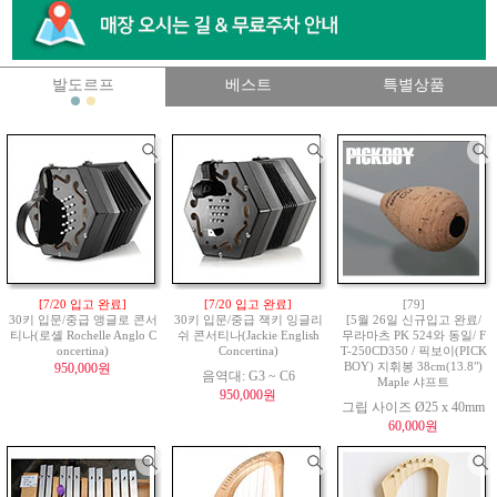
발도르프
베스트
특별상품
[7/20 입고 완료]
[7/20 입고 완료]
[79]
30키 입문/중급 앵글로 콘서
30키 입문/중급 잭키 잉글리
[5월 26일 신규입고 완료/
티나(로셸 Rochelle Anglo C
쉬 콘서티나(Jackie English
무라마츠 PK 524와 동일/ F
oncertina)
Concertina)
T-250CD350 / 픽보이(PICK
950,000원
BOY) 지휘봉 38cm(13.8")
음역대: G3 ~ C6
Maple 샤프트
950,000원
그립 사이즈 Ø25 x 40mm
60,000원