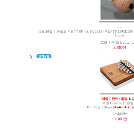
[79]
[5월 26일 신규입고 완료/ 무라마츠 PK 524와 동일/ FT-250CD350 / 
샤프트
그립 사이즈 Ø25 x 4
60,000원
[재입고완료 / 울림 최강
독일 Hokema 社 칼
B17 17음 17Keys
(A=440Hz)
/ 
A=440Hz
190,000원