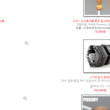
튜너블
[222 / 신상품 8월 중순 입고예
깃털처럼 가벼운 Premium
모델 : 스포르잔도(Sforzando)
70,000원
[7/20 입고 완료]
30키 입문/중급 잭키 잉글리쉬 콘서티나(Jackie 
음역대: G3 ~ C
950,000원