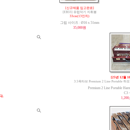
[신규제품 입고완료]
[EB33] 유럽악기 지휘봉
33cm(13인치)
그립 사이즈 : Ø16 x 51mm
35,000원
[25년 12월 
3.5옥타브 Premium 2 Line Portable 하모
Premium 2 Line Portable Har
C3 
다.
1,200