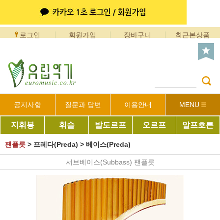
로그인
회원가입
장바구니
최근본상품
공지사항
질문과 답변
이용안내
MENU
지휘봉
휘슬
발도르프
오르프
알프호른
팬플릇
>
프레다(Preda)
>
베이스(Preda)
서브베이스(Subbass) 팬플릇