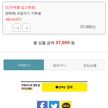
[신규제품 입고완료]
[EB38] 유럽악기 지휘봉
38cm(15")
37,000
원
+1
-1
37,000
총 상품 금액
원
구매하기
장바구니
관심상품