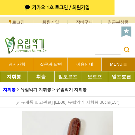
로그인
회원가입
장바구니
최근본상품
공지사항
질문과 답변
이용안내
MENU
지휘봉
휘슬
발도르프
오르프
알프호른
지휘봉
>
유럽악기 지휘봉
>
유럽악기 지휘봉
[신규제품 입고완료] [EB38] 유럽악기 지휘봉 38cm(15")