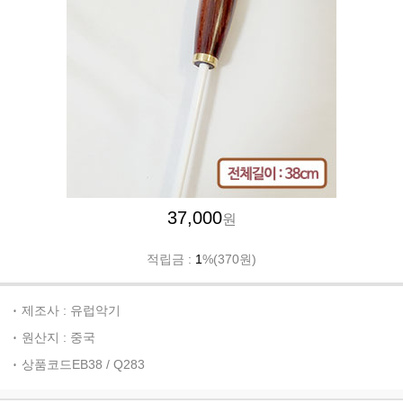
37,000
원
적립금 :
1
%(370원)
제조사 : 유럽악기
원산지 : 중국
상품코드EB38 / Q283