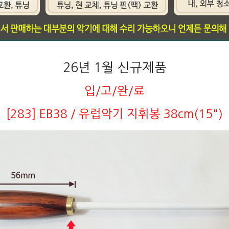
26년 1월 신규제품
입/고/완/료
[283] EB38 / 유럽악기 지휘봉 38cm(15")