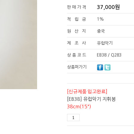
37,000
원
판 매 가 격
적 립 금
1%
원 산 지
중국
제 조 사
유럽악기
상 품 코 드
EB38 / Q283
상품퍼가기
[신규제품 입고완료]
[EB38] 유럽악기 지휘봉
38cm(15")