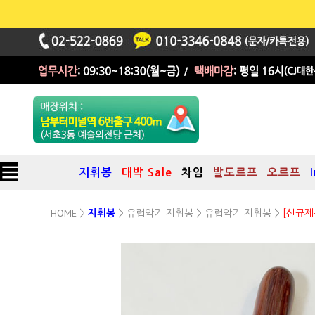
지휘봉
대박 Sale
차임
발도르프
오르프
HOME
유럽악기 지휘봉
유럽악기 지휘봉
>
지휘봉
>
>
>
[신규제
[EB38] 유럽악기 지휘봉
38cm(15")