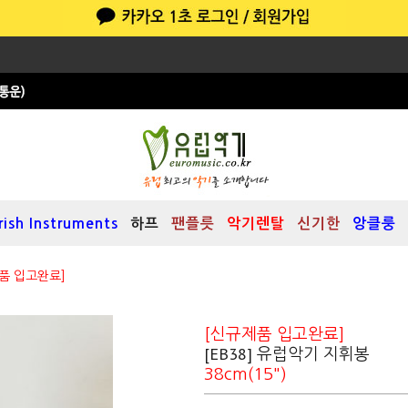
Irish Instruments
하프
팬플릇
악기렌탈
신기한
앙클룽
품 입고완료]
[신규제품 입고완료]
[EB38] 유럽악기 지휘봉
38cm(15")