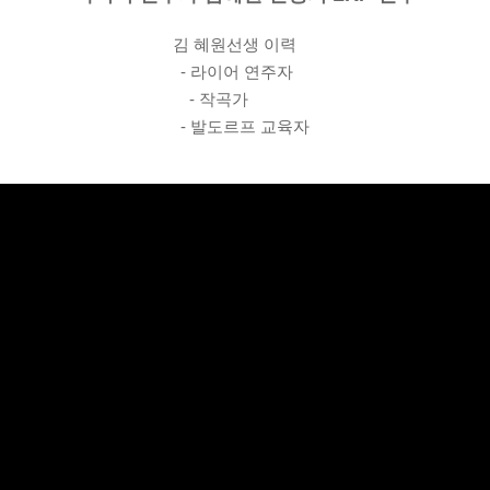
김 혜원선생 이력
- 라이어 연주자
- 작곡가
- 발도르프 교육자