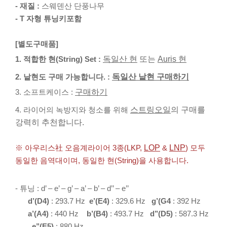
- 재질 :
스웨덴산 단풍나무
- T 자형 튜닝키포함
[별도구매품]
1. 적합한 현(String) Set :
독일산 현
또는
Auris 현
2. 낱현도 구매 가능합니다. :
독일산 낱현 구매하기
3. 소프트케이스 :
구매하기
4. 라이어의 녹방지와 청소를 위해
스트링오일
의 구매를
강력히 추천합니다.
※ 아우리스社 오음계라이어 3종(LKP,
LOP
&
LNP
) 모두
동일한 음역대이며, 동일한 현(String)을 사용합니다.
- 튜닝 : d’ – e’ – g’ – a’ – b’ – d’’ – e’’
d’(D4)
: 293.7 Hz
e’(E4)
: 329.6 Hz
g’(G4
: 392 Hz
a
’(A4)
: 440 Hz
b’(B4)
: 493.7 Hz
d’’(D5)
: 587.3 Hz
e’’(E5)
: 880 Hz