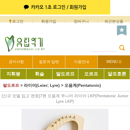
로그인
회원가입
장바구니
최근본상품
공지사항
질문과 답변
이용안내
MENU
지휘봉
휘슬
발도르프
오르프
알프호른
발도르프
>
라이어(Leier; Lyre)
>
오음계(Pentatonic)
[신규 모델 입고 완료]7현 오음계 주니어 라이어 LKP(Pentatonic Junior
Lyre LKP)