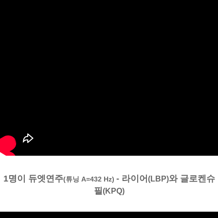
1명이 듀엣연주
- 라이어
와 글로켄슈
(LBP)
(튜닝 A=432 Hz)
필
(KPQ)