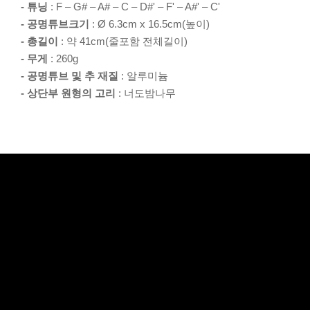
- 튜닝
: F – G# – A# – C – D#' – F' – A#' – C'
- 공명튜브크기
: Ø 6.3cm x 16.5cm(높이)
- 총길이
: 약 41cm(줄포함 전체길이)
- 무게
: 260g
- 공명튜브 및 추 재질
: 알루미늄
- 상단부 원형의 고리
: 너도밤나무