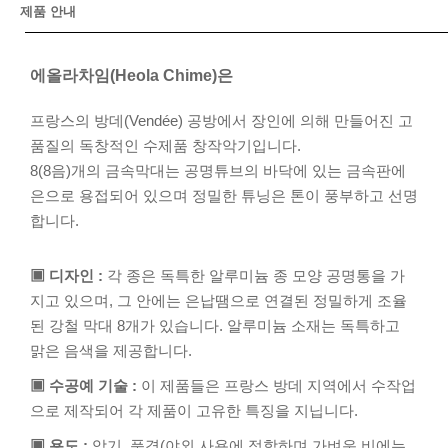
제품 안내
에올라차임(Heola Chime)은
프랑스의 방데(Vendée) 공방에서 장인에 의해 만들어진 고
품질의 독창적인 수제품 창작악기입니다.
8(8음)개의 금속막대는 공명튜브의 바닥에 있는 금속판에
은으로 용접되어 있으며 정밀한 튜닝은 톤이 풍부하고 선명
합니다.
▣ 디자인 :
각 종은 독특한 알루미늄 종 모양 공명통을 가
지고 있으며, 그 안에는 은납땜으로 연결된 정밀하게 조율
된 강철 막대 8개가 있습니다. 알루미늄 소재는 독특하고
맑은 음색을 제공합니다.
▣ 수공예 기술 :
이 제품들은 프랑스 방데 지역에서 수작업
으로 제작되어 각 제품이 고유한 특징을 지닙니다.
▣ 용도 :
악기, 풍경(야외 사용에 적합하며 가벼운 비에는