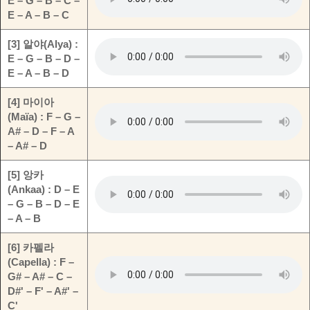
E – G – B – C –
E – A – B – C
[3] 알야(Alya) :
E – G – B – D –
E – A – B – D
[4] 마이아
(Maïa) : F – G –
A# – D – F – A
– A# – D
[5] 앙카
(Ankaa) : D – E
– G – B – D – E
– A – B
[6] 카펠라
(Capella) : F –
G# – A# – C –
D#' – F' – A#' –
C'