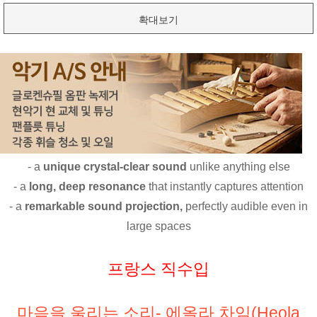
확대보기
- a
unique crystal-clear sound
unlike anything else
- a
long, deep resonance
that instantly captures attention
- a
remarkable sound projection,
perfectly audible even in
large spaces
프랑스 직수입
마음을 울리는 소리- 에올라 차임(Heola