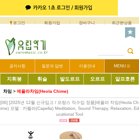
로그인
회원가입
장바구니
최근본상품
공지사항
질문과 답변
이용안내
MENU
지휘봉
휘슬
발도르프
오르프
알프호른
차임
>
에올라차임(Heola Chime)
[06] [2025년 12월 신규입고 / 프랑스 직수입 정품]에올라 차임(Heola Ch
ime) 모델 : 카펠라(Capella) Meditation, Sound Therapy, Relaxation, Ed
ucational Tool