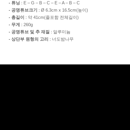
- 튜닝
: E – G – B – C – E – A – B – C
- 공명튜브크기
: Ø 6.3cm x 16.5cm(높이)
- 총길이
: 약 41cm(줄포함 전체길이)
- 무게
: 260g
- 공명튜브 및 추 재질
: 알루미늄
- 상단부 원형의 고리
: 너도밤나무