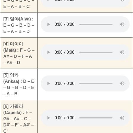
E – G – B – C –
E – A – B – C
[3] 알야(Alya) :
E – G – B – D –
E – A – B – D
[4] 마이아
(Maïa) : F – G –
A# – D – F – A
– A# – D
[5] 앙카
(Ankaa) : D – E
– G – B – D – E
– A – B
[6] 카펠라
(Capella) : F –
G# – A# – C –
D#' – F' – A#' –
C'