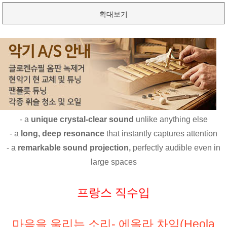
확대보기
- a
unique crystal-clear sound
unlike anything else
- a
long, deep resonance
that instantly captures attention
- a
remarkable sound projection,
perfectly audible even in
large spaces
프랑스 직수입
마음을 울리는 소리- 에올라 차임(Heola