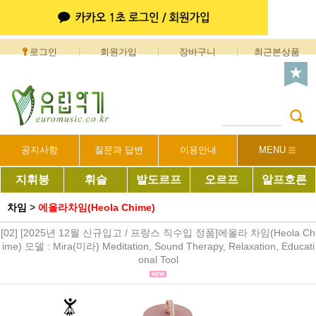
로그인
회원가입
장바구니
최근본상품
공지사항
질문과 답변
이용안내
MENU
지휘봉
휘슬
발도르프
오르프
알프호른
차임
>
에올라차임(Heola Chime)
[02] [2025년 12월 신규입고 / 프랑스 직수입 정품]에올라 차임(Heola Ch
ime) 모델 : Mira(미라) Meditation, Sound Therapy, Relaxation, Educati
onal Tool