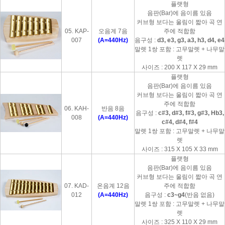
플랫형
음판(Bar)에 음이름 있음
커브형 보다는 울림이 짧아 곡 연
05. KAP-
오음계 7음
주에 적합함
007
(A=440Hz)
음구성 :
d3, e3, g3, a3, h3, d4, e4
말렛 1쌍 포함 : 고무말렛 + 나무말
렛
사이즈 : 200 X 117 X 29 mm
플랫형
음판(Bar)에 음이름 있음
커브형 보다는 울림이 짧아 곡 연
주에 적합함
06. KAH-
반음 8음
음구성 :
c#3, d#3, f#3, g#3, Hb3,
008
(A=440Hz)
c#4, d#4, f#4
말렛 1쌍 포함 : 고무말렛 + 나무말
렛
사이즈 : 315 X 105 X 33 mm
플랫형
음판(Bar)에 음이름 있음
커브형 보다는 울림이 짧아 곡 연
07. KAD-
온음계 12음
주에 적합함
012
(A=440Hz)
음구성 :
c3~g4
(반음 없음)
말렛 1쌍 포함 : 고무말렛 + 나무말
렛
사이즈 : 325 X 110 X 29 mm