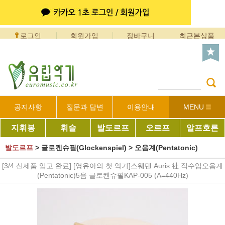
로그인
회원가입
장바구니
최근본상품
공지사항
질문과 답변
이용안내
MENU
지휘봉
휘슬
발도르프
오르프
알프호른
발도르프
>
글로켄슈필(Glockenspiel)
>
오음계(Pentatonic)
[3/4 신제품 입고 완료] [영유아의 첫 악기]스웨덴 Auris 社 직수입오음계
(Pentatonic)5음 글로켄슈필KAP-005 (A=440Hz)