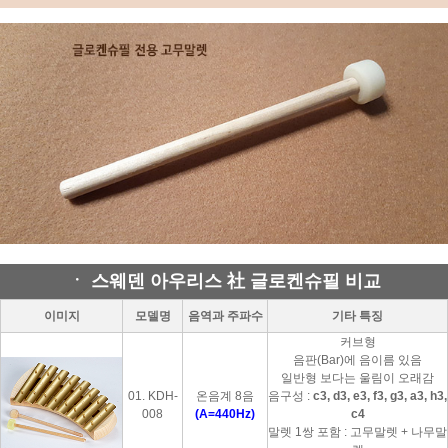
ㆍ 스웨덴 아우리스 社 글로켄슈필 비교
이미지
모델명
음역과 주파수
기타 특징
커브형
음판(Bar)에 음이름 있음
일반형 보다는 울림이 오래감
01. KDH-
온음계 8음
음구성 :
c3, d3, e3, f3, g3, a3, h3,
008
(A=440Hz)
c4
말렛 1쌍 포함 : 고무말렛 + 나무말