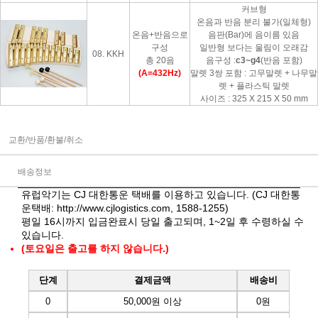
커브형
온음과 반음 분리 불가(일체형)
온음+반음으로
음판(Bar)에 음이름 있음
구성
일반형 보다는 울림이 오래감
08. KKH
총 20음
음구성 :
c3~g4
(반음 포함)
(A=432Hz)
말렛 3쌍 포함 : 고무말렛 + 나무말
렛 + 플라스틱 말렛
사이즈 : 325 X 215 X 50 mm
교환/반품/환불/취소
배송정보
유럽악기는 CJ 대한통운 택배를 이용하고 있습니다. (CJ 대한통
운택배:
http://www.cjlogistics.com
, 1588-1255)
평일 16시까지 입금완료시 당일 출고되며, 1~2일 후 수령하실 수
있습니다.
(토요일은 출고를 하지 않습니다.)
단계
결제금액
배송비
0
50,000원 이상
0원