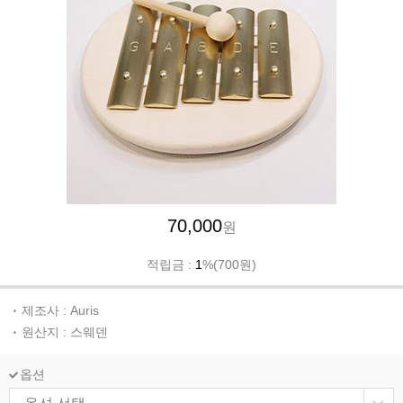
70,000
원
적립금 :
1
%(700원)
제조사 : Auris
원산지 : 스웨덴
옵션