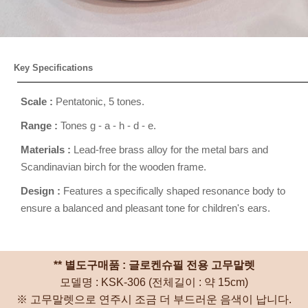
Key Specifications
Scale :
Pentatonic, 5 tones.
Range :
Tones g - a - h - d - e.
Materials :
Lead-free brass alloy for the metal bars and
Scandinavian birch for the wooden frame.
Design :
Features a specifically shaped resonance body to
ensure a balanced and pleasant tone for children's ears.
** 별도구매품 : 글로켄슈필 전용 고무말렛
모델명 : KSK-306 (전체길이 : 약 15cm)
※ 고무말렛으로 연주시 조금 더 부드러운 음색이 납니다.