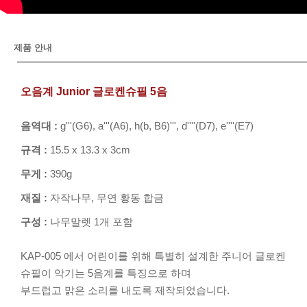
제품 안내
오음계 Junior 글로켄슈필 5음
음역대 :
g'''(G6), a'''(A6), h(b, B6)''', d''''(D7), e''''(E7)
규격 :
15.5 x 13.3 x 3cm
무게 :
390g
재질 :
자작나무, 무연 황동 합금
구성 :
나무말렛 1개 포함
KAP-005 에서 어린이를 위해 특별히 설계한 주니어 글로켄
슈필이 악기는 5음계를 특징으로 하며
부드럽고 맑은 소리를 내도록 제작되었습니다.