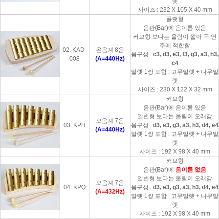
렛
사이즈 : 232 X 105 X 40 mm
플랫형
음판(Bar)에 음이름 있음
커브형 보다는 울림이 짧아 곡 연
주에 적합함
02. KAD-
온음계 8음
음구성 :
c3, d3, e3, f3, g3, a3, h3,
008
(A=440Hz)
c4
말렛 1쌍 포함 : 고무말렛 + 나무말
렛
사이즈 : 230 X 122 X 32 mm
커브형
음판(Bar)에 음이름 있음
일반형 보다는 울림이 오래감
오음계 7음
03. KPH
음구성 :
d3, e3, g3, a3, h3, d4, e4
(A=440Hz)
말렛 1쌍 포함 : 고무말렛 + 나무말
렛
사이즈 : 192 X 98 X 40 mm
커브형
음판(Bar)에
음이름 없음
일반형 보다는 울림이 오래감
오음계 7음
04. KPQ
음구성 :
d3, e3, g3, a3, h3, d4, e4
(A=432Hz)
말렛 1쌍 포함 : 고무말렛 + 나무말
렛
사이즈 : 192 X 98 X 40 mm