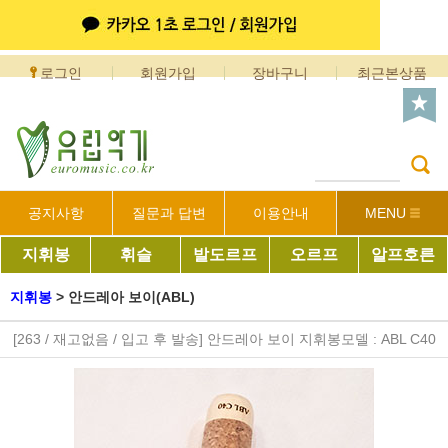
로그인
회원가입
장바구니
최근본상품
공지사항
질문과 답변
이용안내
MENU
지휘봉
휘슬
발도르프
오르프
알프호른
지휘봉
>
안드레아 보이(ABL)
[263 / 재고없음 / 입고 후 발송] 안드레아 보이 지휘봉모델 : ABL C40