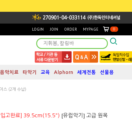
LOGIN
JOIN
ORDER
MYPAGE
0
음악치료
타악기
교육
Alphorn
세계전통
선물용
이스 (2개 수납)
[유럽악기] 고급 원목
 입고완료] 39.5cm(15.5")