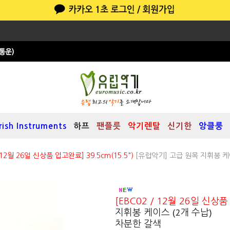
Irish Instruments
하프
팬플릇
악기렌탈
신기한
앙클룽
/ 12월 26일 신상품 입고완료] 39.5cm(15.5")
[유럽악기] 고급 원목 지휘봉 케
[EBC02 / 12월 26일 신상품
지휘봉 케이스 (2개 수납)
차분한 갈색