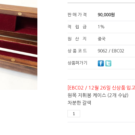
판 매 가 격
90,000
원
적 립 금
1%
원 산 지
중국
상 품 코 드
9062 / EBC02
상품퍼가기
[EBC02 / 12월 26일 신상품 입고
원목 지휘봉 케이스 (2개 수납)
차분한 갈색