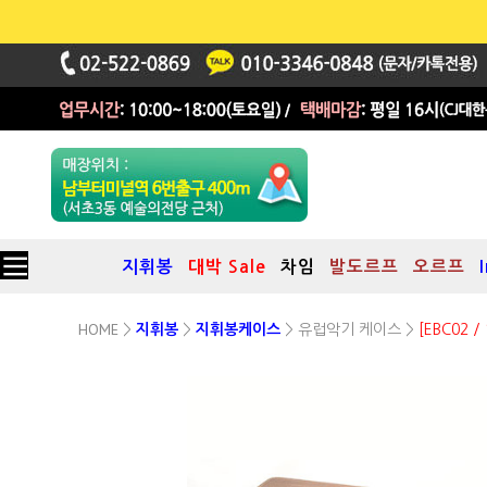
지휘봉
대박 Sale
차임
발도르프
오르프
HOME
유럽악기 케이스
>
지휘봉
>
지휘봉케이스
>
>
[EBC02 
차분한 갈색