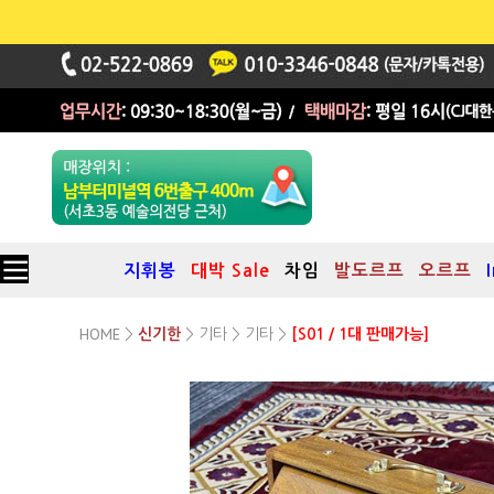
지휘봉
대박 Sale
차임
발도르프
오르프
HOME
기타
기타
>
신기한
>
>
>
[S01 / 1대 판매가능]
프리미엄 콘서트 스루티박스
(Premium Concert Shruti Box)
1옥타브 C3~C4 / Large / A=440Hz
(스루티박스, 전문가용)