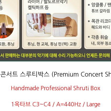
서트 스루티박스 (Premium Concert Shru
Handmade Professional Shruti Box
1옥타브 C3~C4 / A=440Hz / Large