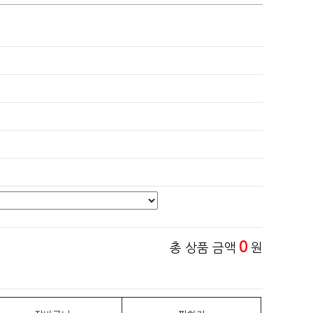
0
총 상품 금액
원