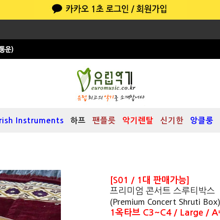
Irish Instruments
하프
팬플릇
악기렌탈
신기한
앙클룽
[S01 / 1대 판매가능]
프리미엄 콘서트 스루티박스
(Premium Concert Shruti Box
1옥타브 C3~C4 / Large / 