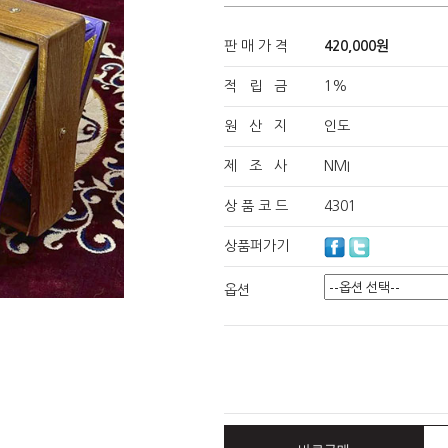
판 매 가 격
420,000원
적 립 금
1%
원 산 지
인도
제 조 사
NMI
상 품 코 드
4301
상품퍼가기
옵션