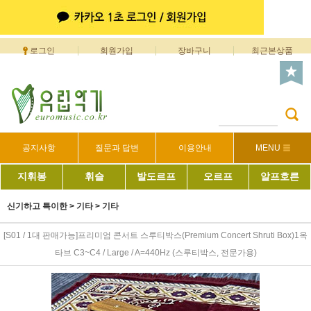
로그인
회원가입
장바구니
최근본상품
공지사항
질문과 답변
이용안내
MENU
지휘봉
휘슬
발도르프
오르프
알프호른
신기하고 특이한
>
기타
>
기타
[S01 / 1대 판매가능]프리미엄 콘서트 스루티박스(Premium Concert Shruti Box)1옥
타브 C3~C4 / Large / A=440Hz (스루티박스, 전문가용)