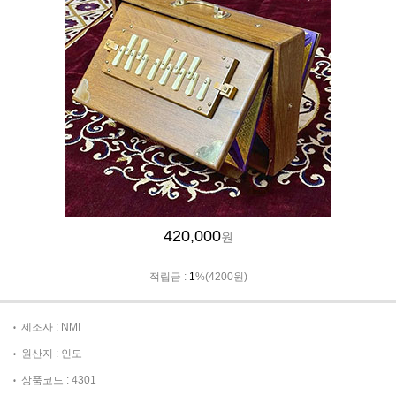
420,000
원
적립금 :
1
%(4200원)
제조사 : NMI
원산지 : 인도
상품코드 : 4301