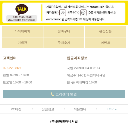
마이페이지
장바구니
관심상품
기획전
구매후기
이벤트
고객센터
입금계좌정보
02-522-0869
국민 270901-04-033114
평일 09:30 ~ 18:00
예금주: (주)한독인터네셔널
토요일 10:00 ~ 18:00
월~금 택배마감 16:00
고객센터 연결
PC버전
상점정보
이용안내
TOP ▲
(주)한독인터네셔널