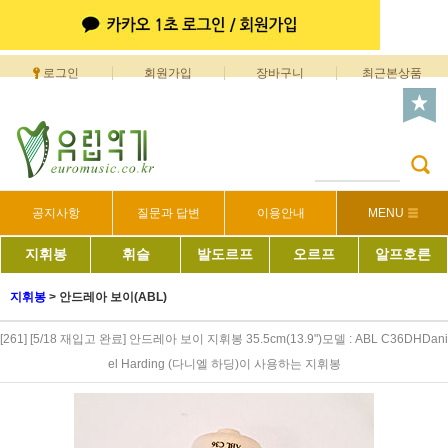
로그인
회원가입
장바구니
최근본상품
공지사항
질문과 답변
이용안내
MENU
지휘봉
휘슬
발도르프
오르프
알프호른
지휘봉
>
안드레아 보이(ABL)
[261] [5/18 재입고 완료] 안드레아 보이 지휘봉 35.5cm(13.9")모델 : ABL C36DHDani
el Harding (다니엘 하딩)이 사용하는 지휘봉