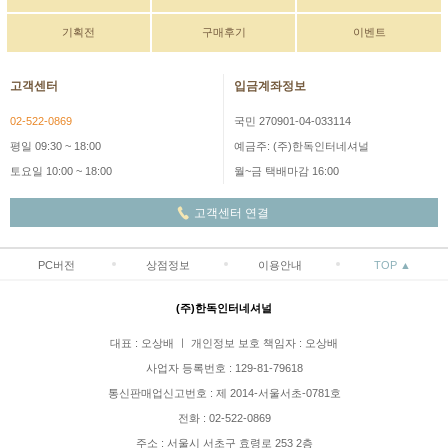
기획전
구매후기
이벤트
고객센터
입금계좌정보
02-522-0869
국민 270901-04-033114
평일 09:30 ~ 18:00
예금주: (주)한독인터네셔널
토요일 10:00 ~ 18:00
월~금 택배마감 16:00
고객센터 연결
PC버전
상점정보
이용안내
TOP ▲
(주)한독인터네셔널
대표 : 오상배 ㅣ 개인정보 보호 책임자 : 오상배
사업자 등록번호 : 129-81-79618
통신판매업신고번호 : 제 2014-서울서초-0781호
전화 : 02-522-0869
주소 : 서울시 서초구 효령로 253 2층