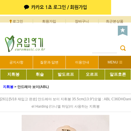
로그인
회원가입
장바구니
최근본상품
공지사항
질문과 답변
이용안내
MENU
지휘봉
휘슬
발도르프
오르프
알프호른
지휘봉
>
안드레아 보이(ABL)
[261] [5/18 재입고 완료] 안드레아 보이 지휘봉 35.5cm(13.9")모델 : ABL C36DHDani
el Harding (다니엘 하딩)이 사용하는 지휘봉