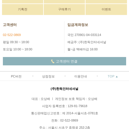
기획전
구매후기
이벤트
고객센터
입금계좌정보
02-522-0869
국민 270901-04-033114
평일 09:30 ~ 18:00
예금주: (주)한독인터네셔널
토요일 10:00 ~ 18:00
월~금 택배마감 16:00
고객센터 연결
PC버전
상점정보
이용안내
TOP ▲
(주)한독인터네셔널
대표 : 오상배 ㅣ 개인정보 보호 책임자 : 오상배
사업자 등록번호 : 129-81-79618
통신판매업신고번호 : 제 2014-서울서초-0781호
전화 : 02-522-0869
주소 : 서울시 서초구 효령로 253 2층