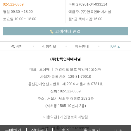
02-522-0869
국민 270901-04-033114
평일 09:30 ~ 18:00
예금주: (주)한독인터네셔널
토요일 10:00 ~ 18:00
월~금 택배마감 16:00
고객센터 연결
PC버전
상점정보
이용안내
TOP ▲
(주)한독인터네셔널
대표 : 오상배 ㅣ 개인정보 보호 책임자 : 오상배
사업자 등록번호 : 129-81-79618
통신판매업신고번호 : 제 2014-서울서초-0781호
전화 : 02-522-0869
주소 : 서울시 서초구 효령로 253 2층
(서초동 1585-10번지 2층)
이용약관
|
개인정보처리방침
유럽악기 ⓒ All rights reserved.
구매하기
장바구니
후기
확대보기
TOP