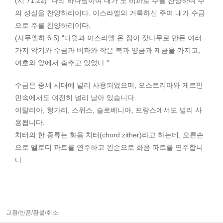
(시 71:22) "나의 하나님이여 내가 또 비파로 주를 찬양하며 주
의 성실을 찬양하리이다. 이스라엘의 거룩하신 주여 내가 수금
으로 주를 찬양하리이다.
(사무엘하 6:5) "다윗과 이스라엘 온 집이 잣나무로 만든 여러
가지 악기와 수금과 비파와 작은 북과 양금과 제금을 가지고,
여호와 앞에서 춤추고 있었다."
수금은 중세 시대에 널리 사용되었으며, 오스트리아와 게르만
민속에서도 여전히 널리 남아 있습니다.
이탈리아, 헝가리, 스위스, 슬로베니아, 프랑스에서도 널리 사
용됩니다.
치터의 한 종류는 화음 치터(chord zither)라고 하는데, 오른손
으로 멜로디 파트를 연주하고 왼손으로 화음 파트를 연주합니
다.
교환/반품/환불/취소