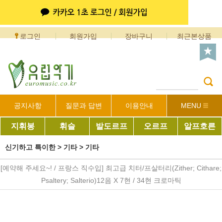
로그인
회원가입
장바구니
최근본상품
공지사항
질문과 답변
이용안내
MENU
지휘봉
휘슬
발도르프
오르프
알프호른
신기하고 특이한
>
기타
>
기타
[예약해 주세요~! / 프랑스 직수입] 최고급 치터/프살터리(Zither; Cithare;
Psaltery; Salterio)12음 X 7현 / 34현 크로마틱