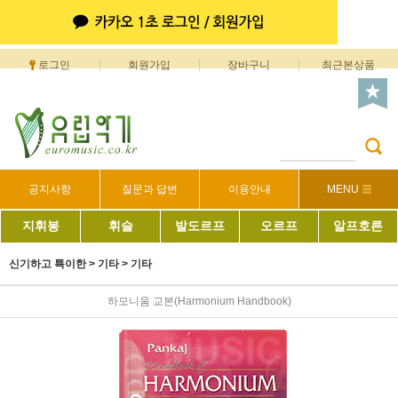
로그인
회원가입
장바구니
최근본상품
공지사항
질문과 답변
이용안내
MENU
지휘봉
휘슬
발도르프
오르프
알프호른
신기하고 특이한
>
기타
>
기타
하모니움 교본(Harmonium Handbook)