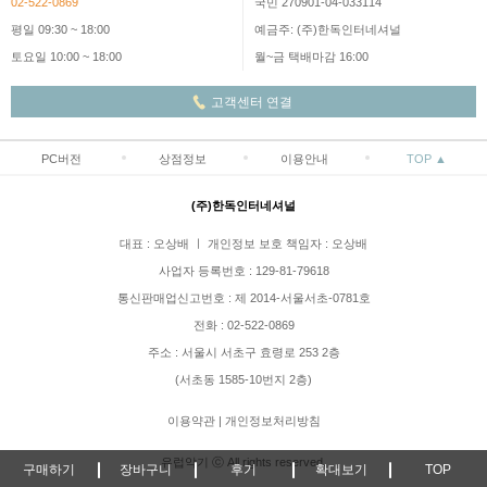
02-522-0869
국민 270901-04-033114
평일 09:30 ~ 18:00
예금주: (주)한독인터네셔널
토요일 10:00 ~ 18:00
월~금 택배마감 16:00
고객센터 연결
PC버전
상점정보
이용안내
TOP ▲
(주)한독인터네셔널
대표 : 오상배 ㅣ 개인정보 보호 책임자 : 오상배
사업자 등록번호 : 129-81-79618
통신판매업신고번호 : 제 2014-서울서초-0781호
전화 : 02-522-0869
주소 : 서울시 서초구 효령로 253 2층
(서초동 1585-10번지 2층)
이용약관
|
개인정보처리방침
유럽악기 ⓒ All rights reserved.
구매하기
장바구니
후기
확대보기
TOP