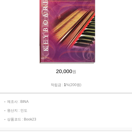
20,000
원
적립금 :
1
%(200원)
제조사 : BINA
원산지 : 인도
상품코드 : Book23