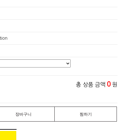
tion
0
총 상품 금액
원
장바구니
찜하기