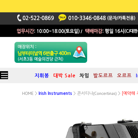
지휘봉
대박 Sale
차임
발도르프
오르프
HOME
콘서티나(Concertinas)
>
Irish Instruments
>
>
[예약해 
30키 입문/중급 잭 잉글리쉬 콘서티나(Jack English Concertina