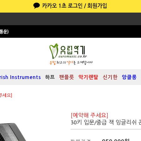
Irish Instruments
하프
팬플릇
악기렌탈
신기한
앙클룽
주세요]
)
[예약해 주세요]
30키 입문/중급 잭 잉글리쉬 콘서티나