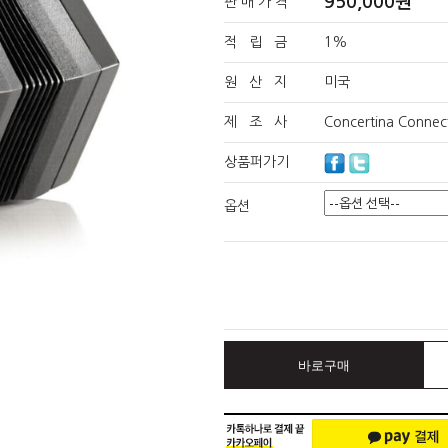
950,000원
판 매 가 격
적 립 금
1%
원 산 지
미국
제 조 사
Concertina Connec
상품퍼가기
옵션
바로구매