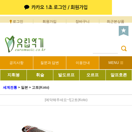
로그인
회원가입
장바구니
최근본상품
공지사항
질문과 답변
이용안내
MENU
지휘봉
휘슬
발도르프
오르프
알프호른
세계전통
>
일본
>
고토(Koto)
[예약해주세요~!]고토(Koto)