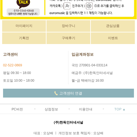
마이페이지
장바구니
관심상품
기획전
구매후기
이벤트
고객센터
입금계좌정보
02-522-0869
국민 270901-04-033114
평일 09:30 ~ 18:00
예금주: (주)한독인터네셔널
토요일 10:00 ~ 18:00
월~금 택배마감 16:00
고객센터 연결
PC버전
상점정보
이용안내
TOP ▲
(주)한독인터네셔널
대표 : 오상배 ㅣ 개인정보 보호 책임자 : 오상배