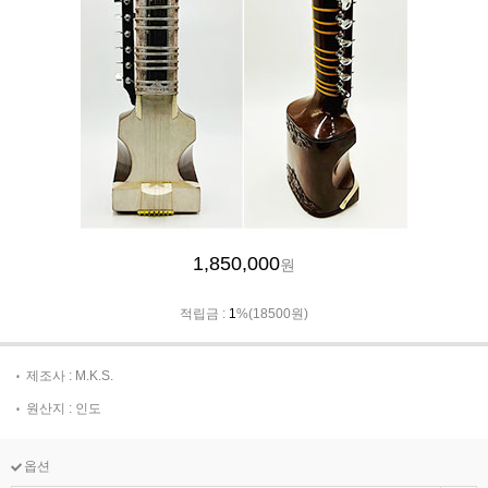
1,850,000
원
적립금 :
1
%(18500원)
제조사 : M.K.S.
원산지 : 인도
옵션