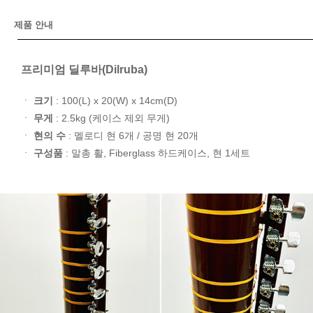
제품 안내
프리미엄 딜루바(Dilruba)
ㆍ
크기
: 100(L) x 20(W) x 14cm(D)
ㆍ
무게
: 2.5kg (케이스 제외 무게)
ㆍ
현의 수
: 멜로디 현 6개 / 공명 현 20개
ㆍ
구성품
: 말총 활, Fiberglass 하드케이스, 현 1세트