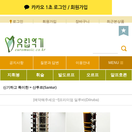
로그인
회원가입
장바구니
최근본상품
공지사항
질문과 답변
이용안내
MENU
지휘봉
휘슬
발도르프
오르프
알프호른
신기하고 특이한
>
산투르(Santur)
[예약해주세요~!]프리미엄 딜루바(Dilruba)