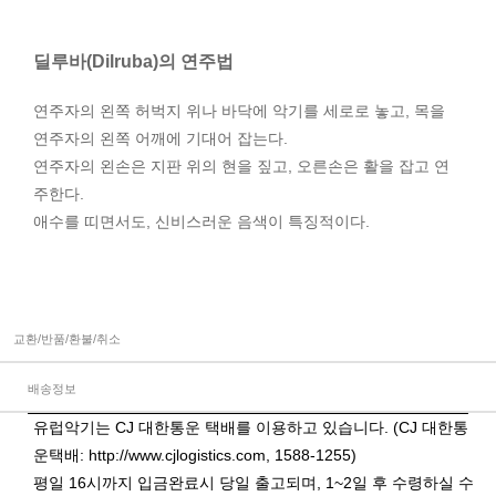
딜루바(Dilruba)의 연주법
연주자의 왼쪽 허벅지 위나 바닥에 악기를 세로로 놓고, 목을
연주자의 왼쪽 어깨에 기대어 잡는다.
연주자의 왼손은 지판 위의 현을 짚고, 오른손은 활을 잡고 연
주한다.
애수를 띠면서도, 신비스러운 음색이 특징적이다.
교환/반품/환불/취소
배송정보
유럽악기는 CJ 대한통운 택배를 이용하고 있습니다. (CJ 대한통
운택배:
http://www.cjlogistics.com
, 1588-1255)
평일 16시까지 입금완료시 당일 출고되며, 1~2일 후 수령하실 수