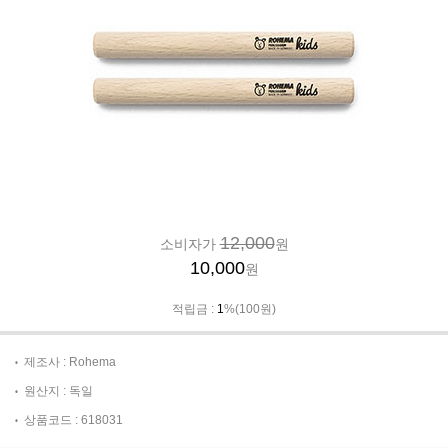
12,000
소비자가
원
10,000
원
적립금 :
1
%(100원)
제조사 : Rohema
원산지 : 독일
상품코드 : 618031