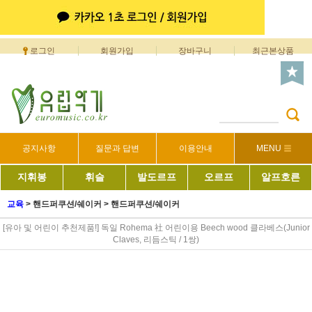
로그인
회원가입
장바구니
최근본상품
공지사항
질문과 답변
이용안내
MENU
지휘봉
휘슬
발도르프
오르프
알프호른
교육
>
핸드퍼쿠션/쉐이커
>
핸드퍼쿠션/쉐이커
[유아 및 어린이 추천제품!] 독일 Rohema 社 어린이용 Beech wood 클라베스(Junior
Claves, 리듬스틱 / 1쌍)