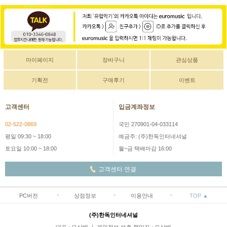
마이페이지
장바구니
관심상품
기획전
구매후기
이벤트
고객센터
입금계좌정보
02-522-0869
국민 270901-04-033114
평일 09:30 ~ 18:00
예금주: (주)한독인터네셔널
토요일 10:00 ~ 18:00
월~금 택배마감 16:00
고객센터 연결
PC버전
상점정보
이용안내
TOP ▲
(주)한독인터네셔널