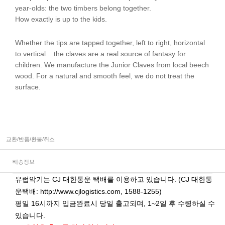
year-olds: the two timbers belong together.
How exactly is up to the kids.
Whether the tips are tapped together, left to right, horizontal
to vertical... the claves are a real source of fantasy for
children. We manufacture the Junior Claves from local beech
wood. For a natural and smooth feel, we do not treat the
surface.
교환/반품/환불/취소
배송정보
유럽악기는 CJ 대한통운 택배를 이용하고 있습니다. (CJ 대한통
운택배:
http://www.cjlogistics.com
, 1588-1255)
평일 16시까지 입금완료시 당일 출고되며, 1~2일 후 수령하실 수
있습니다.