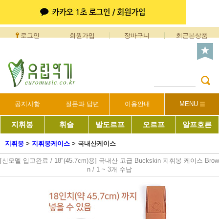
로그인
회원가입
장바구니
최근본상품
공지사항
질문과 답변
이용안내
MENU
지휘봉
휘슬
발도르프
오르프
알프호른
지휘봉
>
지휘봉케이스
>
국내산케이스
[신모델 입고완료 / 18"(45.7cm)용] 국내산 고급 Buckskin 지휘봉 케이스 Brow
n / 1 ~ 3개 수납