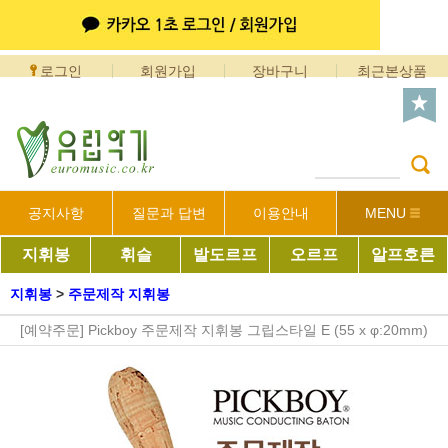
로그인
회원가입
장바구니
최근본상품
공지사항
질문과 답변
이용안내
MENU
지휘봉
휘슬
발도르프
오르프
알프호른
지휘봉
>
주문제작 지휘봉
[예약주문] Pickboy 주문제작 지휘봉 그립스타일 E (55 x φ:20mm)