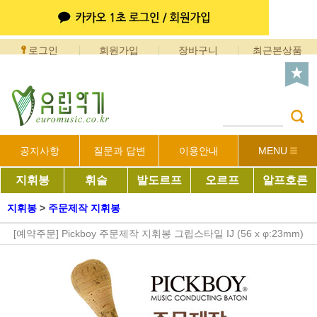
로그인
회원가입
장바구니
최근본상품
공지사항
질문과 답변
이용안내
MENU
지휘봉
휘슬
발도르프
오르프
알프호른
지휘봉
>
주문제작 지휘봉
[예약주문] Pickboy 주문제작 지휘봉 그립스타일 IJ (56 x φ:23mm)